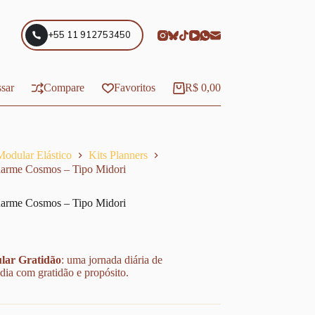
+55 11 912753450
sar
Compare
Favoritos
R$
0,00
Carrinho
Modular Elástico
Kits Planners
harme Cosmos – Tipo Midori
harme Cosmos – Tipo Midori
lar Gratidão
: uma jornada diária de
dia com gratidão e propósito.