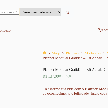
Aces
conosco
Shop
Planners
Modulares
Home
Planner Modular Gratidão – Kit Achala C
Planner Modular Gratidão – Kit Achala C
R$
137,00
R$
172,80
O
O
preço
preço
original
atual
Transforme sua vida com o
Planner Modu
era:
é:
autoconhecimento e felicidade. Inicie cada 
R$ 172,80.
R$ 137,00.