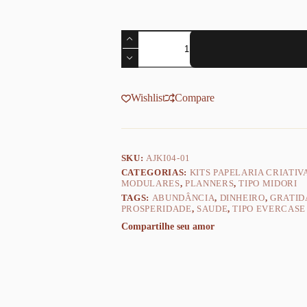
Planner
Modular
Gratidão
-
Kit
Achala
Wishlist
Compare
Charme
Cosmos
-
Tipo
Midori
SKU:
AJKI04-01
quantidade
CATEGORIAS:
KITS PAPELARIA CRIATIV
MODULARES
,
PLANNERS
,
TIPO MIDORI
TAGS:
ABUNDÂNCIA
,
DINHEIRO
,
GRATID
PROSPERIDADE
,
SAUDE
,
TIPO EVERCASE
Compartilhe seu amor