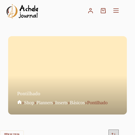
Pular
para
Carrinho
o
conteúdo
Pontilhado
Home
Shop
Planners
Inserts
Básicos
Pontilhado
FILTER