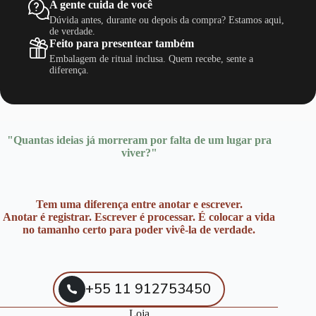
A gente cuida de você
Dúvida antes, durante ou depois da compra? Estamos aqui,
de verdade.
Feito para presentear também
Embalagem de ritual inclusa. Quem recebe, sente a
diferença.
"Quantas ideias já morreram por falta de um lugar pra
viver?"
Tem uma diferença entre anotar e escrever.
Anotar é registrar. Escrever é processar. É colocar a vida
no tamanho certo para poder vivê-la de verdade.
+55 11 912753450
Loja