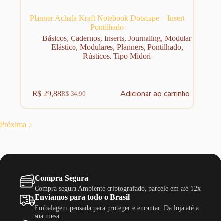
Planner Achala Kraft Notebook Dotscape – Insert
Pontilhado
Básicos
,
Cadernos
,
Inserts
,
Journaling
,
Modular
Elástico
,
Modulares
,
Planners
,
Pontilhado
,
Rústicos
,
Tipo Midori
Adicionar ao carrinho
R$
29,88
R$
34,90
O
O
preço
preço
original
atual
era:
é:
Próxima
R$ 34,90.
R$ 29,88.
Compra Segura
Compra segura Ambiente criptografado, parcele em até 12x
Enviamos para todo o Brasil
Embalagem pensada para proteger e encantar. Da loja até a
sua mesa.