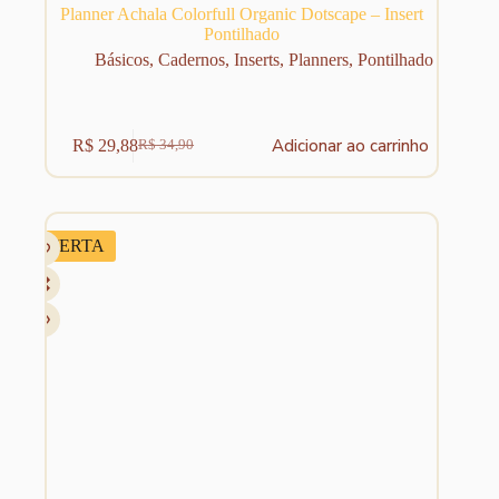
Planner Achala Colorfull Organic Dotscape – Insert
Pontilhado
Básicos
,
Cadernos
,
Inserts
,
Planners
,
Pontilhado
Adicionar ao carrinho
R$
29,88
R$
34,90
O
O
preço
preço
original
atual
era:
é:
R$ 34,90.
R$ 29,88.
OFERTA