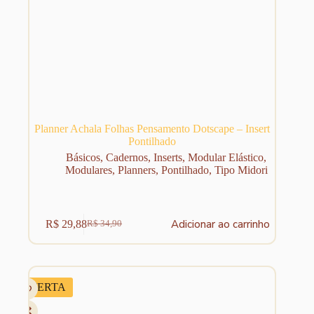
Planner Achala Folhas Pensamento Dotscape – Insert
Pontilhado
Básicos
,
Cadernos
,
Inserts
,
Modular Elástico
,
Modulares
,
Planners
,
Pontilhado
,
Tipo Midori
Adicionar ao carrinho
R$
29,88
R$
34,90
O
O
preço
preço
original
atual
era:
é:
R$ 34,90.
R$ 29,88.
OFERTA