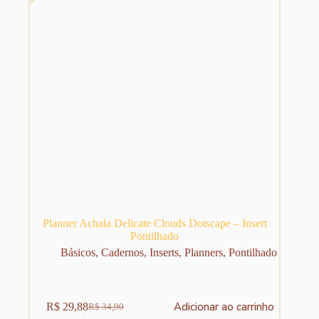
Planner Achala Delicate Clouds Dotscape – Insert
Pontilhado
Básicos
,
Cadernos
,
Inserts
,
Planners
,
Pontilhado
Adicionar ao carrinho
R$
29,88
R$
34,90
O
O