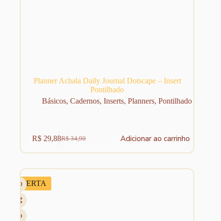
Planner Achala Daily Journal Dotscape – Insert
Pontilhado
Básicos
,
Cadernos
,
Inserts
,
Planners
,
Pontilhado
Adicionar ao carrinho
R$
29,88
R$
34,90
O
O
preço
preço
original
atual
era:
é:
R$ 34,90.
R$ 29,88.
OFERTA