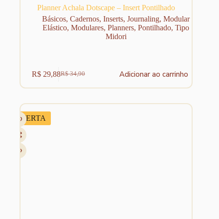
Planner Achala Dotscape – Insert Pontilhado
Básicos
,
Cadernos
,
Inserts
,
Journaling
,
Modular
Elástico
,
Modulares
,
Planners
,
Pontilhado
,
Tipo
Midori
Adicionar ao carrinho
R$
29,88
R$
34,90
O
O
preço
preço
original
atual
era:
é:
R$ 34,90.
R$ 29,88.
OFERTA