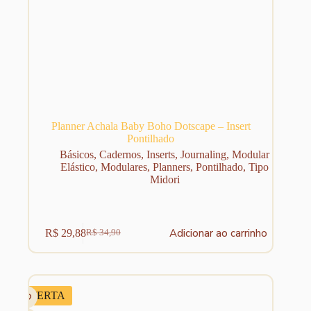
Planner Achala Baby Boho Dotscape – Insert
Pontilhado
Básicos
,
Cadernos
,
Inserts
,
Journaling
,
Modular
Elástico
,
Modulares
,
Planners
,
Pontilhado
,
Tipo
Midori
Adicionar ao carrinho
R$
29,88
R$
34,90
O
O
preço
preço
original
atual
era:
é:
R$ 34,90.
R$ 29,88.
OFERTA