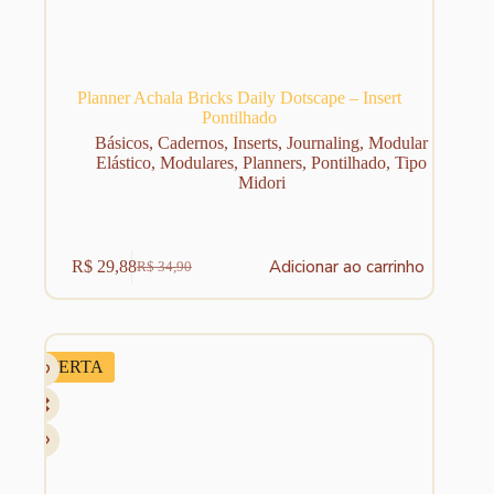
Planner Achala Bricks Daily Dotscape – Insert
Pontilhado
Básicos
,
Cadernos
,
Inserts
,
Journaling
,
Modular
Elástico
,
Modulares
,
Planners
,
Pontilhado
,
Tipo
Midori
Adicionar ao carrinho
R$
29,88
R$
34,90
O
O
preço
preço
original
atual
era:
é:
R$ 34,90.
R$ 29,88.
OFERTA