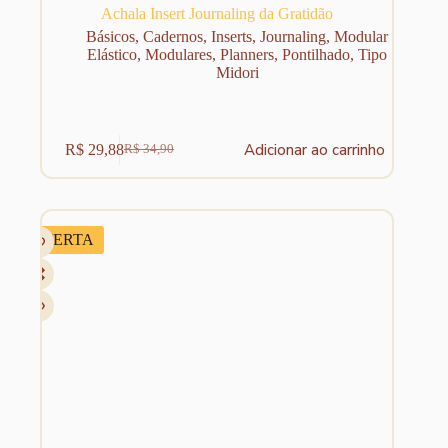
Achala Insert Journaling da Gratidão
Básicos
,
Cadernos
,
Inserts
,
Journaling
,
Modular
Elástico
,
Modulares
,
Planners
,
Pontilhado
,
Tipo
Midori
Adicionar ao carrinho
R$
29,88
R$
34,90
O
O
preço
preço
original
atual
era:
é:
R$ 34,90.
R$ 29,88.
OFERTA