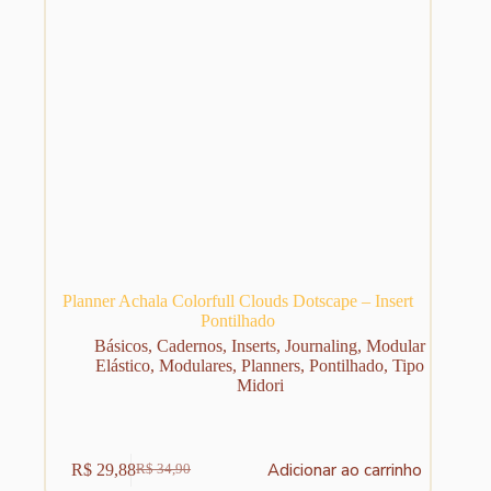
Planner Achala Colorfull Clouds Dotscape – Insert
Pontilhado
Básicos
,
Cadernos
,
Inserts
,
Journaling
,
Modular
Elástico
,
Modulares
,
Planners
,
Pontilhado
,
Tipo
Midori
Adicionar ao carrinho
R$
29,88
R$
34,90
O
O