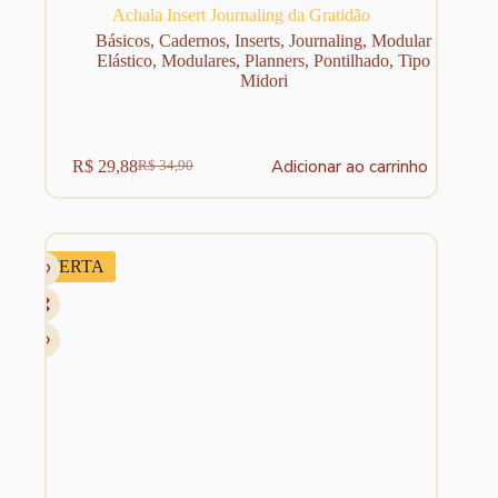
Achala Insert Journaling da Gratidão
Básicos
,
Cadernos
,
Inserts
,
Journaling
,
Modular
Elástico
,
Modulares
,
Planners
,
Pontilhado
,
Tipo
Midori
Adicionar ao carrinho
R$
29,88
R$
34,90
O
O
preço
preço
original
atual
era:
é:
R$ 34,90.
R$ 29,88.
OFERTA