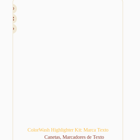
R$ 90,00.
R$ 79,99.
ColorWash Highlighter Kit: Marca Texto
Canetas
,
Marcadores de Texto