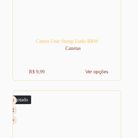
Caneta Unic Stamp Estilo BRW
Canetas
Este
Ver opções
R$
9,99
produto
tem
várias
variantes.
As
Esgotado
opções
podem
ser
escolhidas
na
página
do