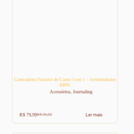
produto
Canteadeira Furador de Canto 3 em 1 – Arredondador
BRW
Acessórios
,
Journaling
Ler mais
R$
79,99
R$
90,00
O
O
preço
preço
original
atual
era:
é: