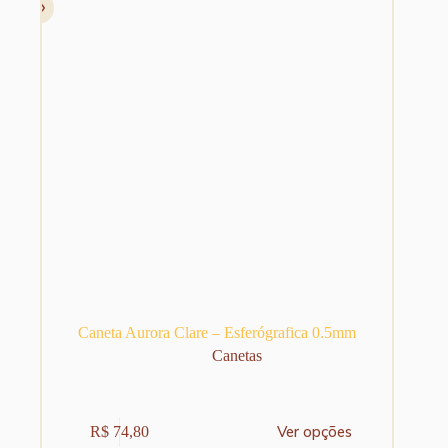
Caneta Aurora Clare – Esferógrafica 0.5mm
Canetas
Este
Ver opções
R$
74,80
produto