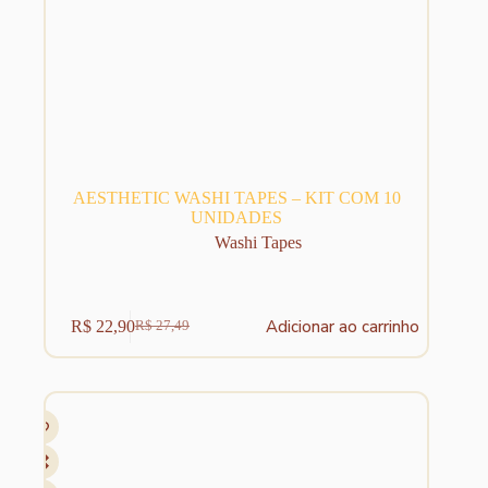
AESTHETIC WASHI TAPES – KIT COM 10
UNIDADES
Washi Tapes
Adicionar ao carrinho
R$
22,90
R$
27,49
O
O
preço
preço
original
atual
era:
é:
R$ 27,49.
R$ 22,90.