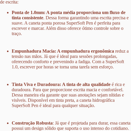
de escrita
:
Ponta de 1.0mm: A ponta média proporciona um
fluxo de
tinta consistente
.
Dessa forma garantindo uma escrita precisa e
suave. A
caneta ponta porosa SuperSoft Pen
é perfeita para
escrever e marcar. Além disso oferece ótimo controle sobre o
traço.
Empunhadura Macia
: A empunhadura ergonômica
reduz a
tensão nas mãos. Já que é ideal para
sessões prolongadas
,
oferecendo conforto e prevenindo a fadiga. Com a
SuperSoft
1.0
, escrever por horas se torna uma tarefa sem esforço.
Tinta Viva e Duradoura
: A tinta de alta qualidade
é rica e
duradoura. Para que proporcione
escrita macia e confortável.
Dessa maneira ela garante que suas anotações sejam nítidas e
visíveis. Disponível em tinta preta, a
caneta hidrográfica
SuperSoft Pen
é ideal para qualquer situação.
Construção Robusta
: Já que é projetada para durar, essa caneta
possui um design sólido que suporta o uso intenso do cotidiano
.