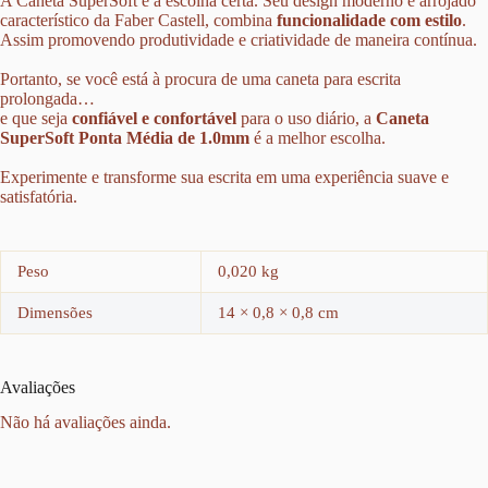
A
Caneta SuperSoft
é a escolha certa.
Seu design moderno e arrojado
característico da Faber Castell, combina
funcionalidade com estilo
.
Assim promovendo produtividade e criatividade de maneira contínua.
Portanto, se você está à procura de uma
caneta para escrita
prolongada…
e que seja
confiável e confortável
para o uso diário, a
Caneta
SuperSoft Ponta Média de 1.0mm
é a melhor escolha.
Experimente
e transforme sua escrita em uma experiência suave e
satisfatória.
Peso
0,020 kg
Dimensões
14 × 0,8 × 0,8 cm
Avaliações
Não há avaliações ainda.