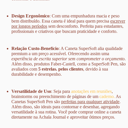
Design Ergonômico
: Com uma
empunhadura macia
e peso
bem distribuído. Essa caneta é ideal para quem precisa
escrever
por longos períodos
sem desconforto
. Perfeita para estudantes,
profissionais e criativos que buscam praticidade e conforto.
Relação Custo-Benefício
: A
Caneta SuperSoft
alia
qualidade
premium
a um preço acessível. Oferecendo assim uma
experiência de escrita superior sem comprometer o orçamento
.
Além disso, produtos
Faber-Castell
, como a
SuperSoft Pen
, são
avaliados com
5 estrelas.
pelos clientes
, devido à sua
durabilidade e desempenho.
Versatilidade de Uso
: Seja para
anotações em reuniões
,
brainstorms ou preenchimento de páginas de um
caderno.
As
Canetas SuperSoft Pen são
perfeitas
para qualquer atividade
.
Além disso, são ideais para contornar e desenhar, agregando
versatilidade à sua rotina. Você pode
comprar online a caneta
diretamente
na Achala Journal e aproveitar
ótimos preços
.