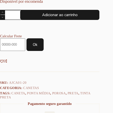
Disponível por encomenda
Caneta
Adicionar ao carrinho
SuperSoft
Pen
1.0mm
-
Faber
Calcular Frete
Castell
Ponta
Ok
Média
quantidade
SKU:
AJCA01-20
CATEGORIA:
CANETAS
TAGS:
CANETA
,
PONTA MÉDIA
,
POROSA
,
PRETA
,
TINTA
PRETA
Pagamento seguro garantido