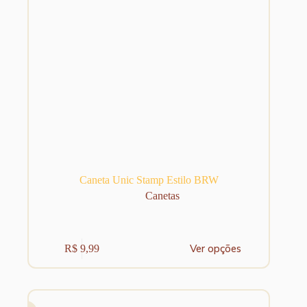
produto
Caneta Unic Stamp Estilo BRW
Canetas
Este
Ver opções
R$
9,99
produto
tem
várias
variantes.
As