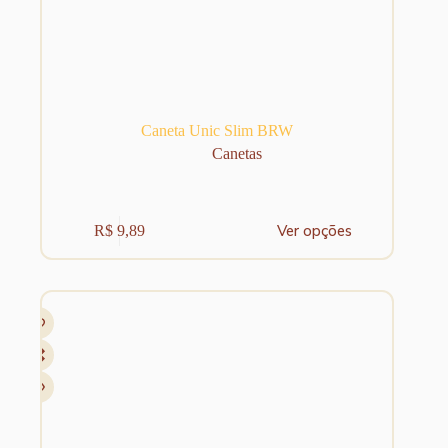
Caneta Unic Slim BRW
Canetas
Este
Ver opções
R$
9,89
produto
tem
várias
variantes.
As
opções
podem
ser
escolhidas
na
página
do