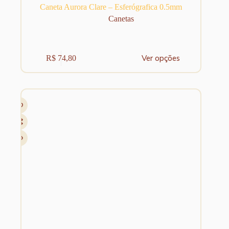
Caneta Aurora Clare – Esferógrafica 0.5mm
Canetas
Este
Ver opções
R$
74,80
produto
tem
várias
variantes.
As
opções
podem
ser
escolhidas
na
página
do
produto