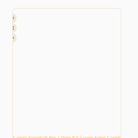
Caneta SuperSoft Pen 1.0mm Kit 5 cores Faber-Castell