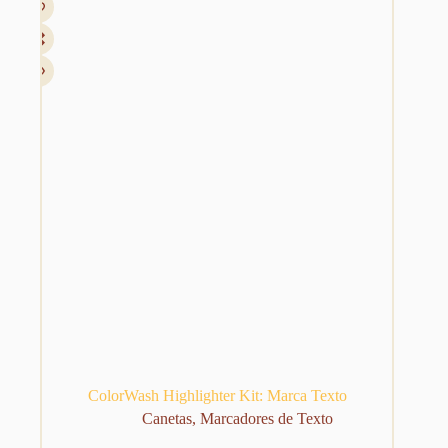
opções
podem
ser
escolhidas
na
página
do
produto
ColorWash Highlighter Kit: Marca Texto
Canetas
,
Marcadores de Texto