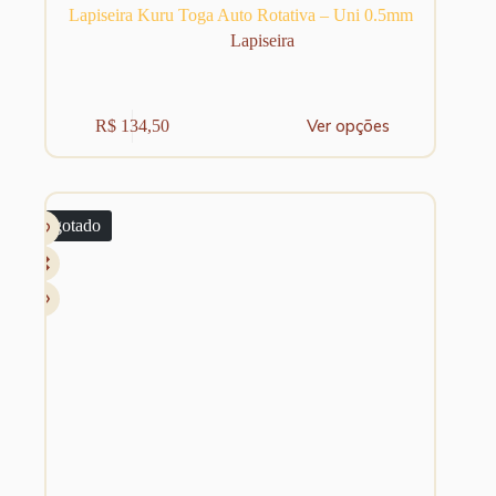
Lapiseira Kuru Toga Auto Rotativa – Uni 0.5mm
Lapiseira
Este
Ver opções
R$
134,50
produto
tem
várias
variantes.
As
Esgotado
opções
podem
ser
escolhidas
na
página
do
produto