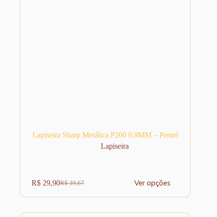
produto
Lapiseira Sharp Metálica P200 0.9MM – Pentel
Lapiseira
Este
Ver opções
R$
29,90
R$
39,67
produto
O
O
tem
preço
preço
várias
original
atual
variantes.
era:
é: