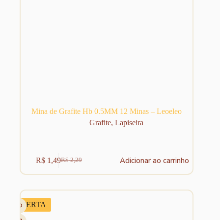
Mina de Grafite Hb 0.5MM 12 Minas – Leoeleo
Grafite
,
Lapiseira
Adicionar ao carrinho
R$
1,49
R$
2,29
O
O
preço
preço
original
atual
era:
é:
R$ 2,29.
R$ 1,49.
OFERTA