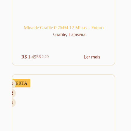
Mina de Grafite 0.7MM 12 Minas – Futuro
Grafite
,
Lapiseira
Ler mais
R$
1,49
R$
2,29
O
O
preço
preço
original
atual
era:
é:
R$ 2,29.
R$ 1,49.
OFERTA