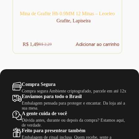
Mina de Grafite Hb 0.9MM 12 Minas – Leoeleo
Grafite
,
Lapiseira
Adicionar ao carrinho
R$
1,49
R$
2,29
O
O
preço
preço
original
atual
era:
é:
R$ 2,29.
R$ 1,49.
Compra Segura
Compra segura Ambiente criptografado, parcele em até 12x
Enviamos para todo o Brasil
Embalagem pensada para proteger e encantar. Da loja até a
sua mesa.
A gente cuida de você
Dúvida antes, durante ou depois da compra? Estamos aqui,
de verdade.
Feito para presentear também
Embalagem de ritual inclusa. Quem recebe, sente a