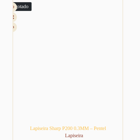
As
R$ 39,67.
R$ 29,90.
Esgotado
opções
podem
ser
escolhidas
na
página
do
produto
Lapiseira Sharp P200 0.3MM – Pentel
Lapiseira