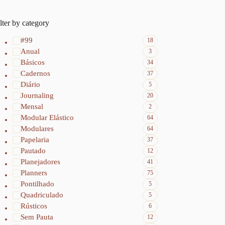
lter by category
#99
18
Anual
3
Básicos
34
Cadernos
37
Diário
5
Journaling
20
Mensal
2
Modular Elástico
64
Modulares
64
Papelaria
37
Pautado
12
Planejadores
41
Planners
75
Pontilhado
5
Quadriculado
5
Rústicos
6
Sem Pauta
12