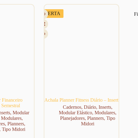
OFERTA
Fi
 Financeiro
Achala Planner Fitness Diário – Insert
 Semestral
Cadernos
,
Diário
,
Inserts
,
nserts
,
Modular
Modular Elástico
,
Modulares
,
,
Modulares
,
Planejadores
,
Planners
,
Tipo
res
,
Planners
,
Midori
,
Tipo Midori