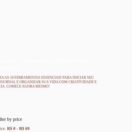
enciais Ferramentas para Iniciar Seu
 Journal
A AS 10 FERRAMENTAS ESSENCIAIS PARA INICIAR SEU
JOURNAL E ORGANIZAR SUA VIDA COM CRIATIVIDADE E
CIA. COMECE AGORA MESMO!
lter by price
ice:
R$ 0
-
R$ 69