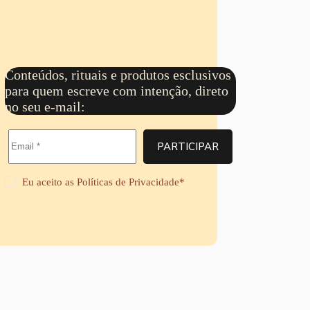
0
a
,
6
v
9
8
é
9
,
s
a
9
R
t
9
$
r
Conteúdos, rituais e produtos esclusivos
a
6
para quem escreve com intenção, direto
v
8
é
no seu e-mail:
,
s
9
R
9
$
PARTICIPAR
6
8
,
Eu aceito as
Políticas de Privacidade
*
9
9