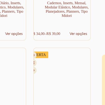
Diário
,
Inserts
,
Cadernos
,
Inserts
,
Mensal
,
tico
,
Modulares
,
Modular Elástico
,
Modulares
,
,
Planners
,
Tipo
Planejadores
,
Planners
,
Tipo
idori
Midori
Este
Ver opções
Ver opções
R$
34,00
–
R$
39,00
produto
Faixa
tem
de
várias
preço:
variantes.
R$ 34,00
As
através
OFERTA
opções
R$ 39,00
podem
ser
escolhidas
na
página
do
produto