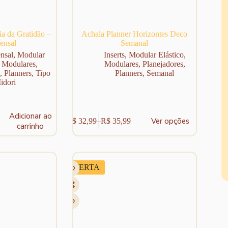
a da Gratidão –
Achala Planner Horizontes Deco
ensal
Semanal
nsal
,
Modular
Inserts
,
Modular Elástico
,
,
Modulares
,
Modulares
,
Planejadores
,
,
Planners
,
Tipo
Planners
,
Semanal
idori
Este
Adicionar ao
Ver opções
R$
32,99
–
R$
35,99
produto
Faixa
carrinho
tem
de
várias
preço:
variantes.
R$ 32,99
As
através
OFERTA
opções
R$ 35,99
podem
ser
escolhidas
na
página
do