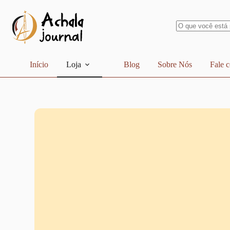
Pular
para
o
conteúdo
Sem
resultados
Início
Loja
Blog
Sobre Nós
Fale 