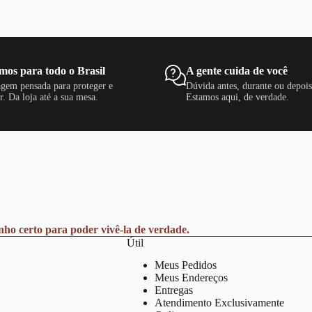
mos para todo o Brasil
A gente cuida de você
gem pensada para proteger e
Dúvida antes, durante ou depoi
r. Da loja até a sua mesa.
Estamos aqui, de verdade.
anho certo para poder vivê-la de verdade.
Útil
Meus Pedidos
Meus Endereços
Entregas
Atendimento Exclusivamente