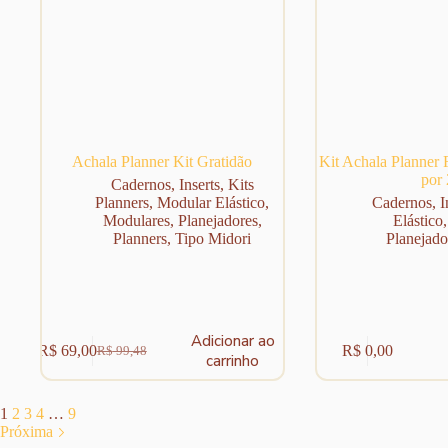
Achala Planner Kit Gratidão
Kit Achala Planner F
por 
Cadernos
,
Inserts
,
Kits
Planners
,
Modular Elástico
,
Cadernos
,
I
Modulares
,
Planejadores
,
Elástico
Planners
,
Tipo Midori
Planejado
Adicionar ao
R$
69,00
R$
0,00
R$
99,48
O
O
carrinho
preço
preço
original
atual
era:
é:
1
2
3
4
…
9
R$ 99,48.
R$ 69,00.
Próxima