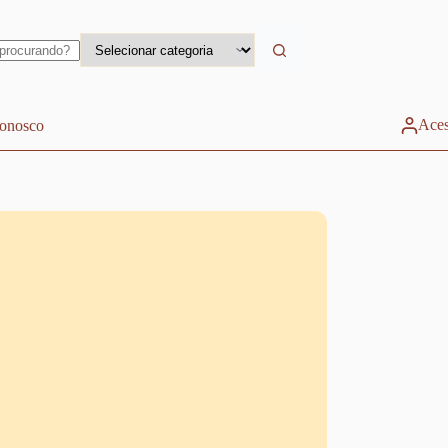
Aces
conosco