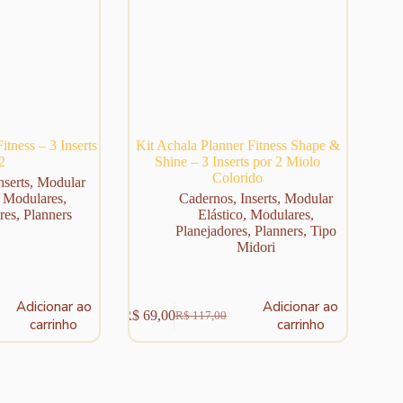
produto
itness – 3 Inserts
Kit Achala Planner Fitness Shape &
2
Shine – 3 Inserts por 2 Miolo
Colorido
nserts
,
Modular
,
Modulares
,
Cadernos
,
Inserts
,
Modular
res
,
Planners
Elástico
,
Modulares
,
Planejadores
,
Planners
,
Tipo
Midori
Adicionar ao
Adicionar ao
R$
69,00
R$
117,00
O
O
carrinho
carrinho
preço
preço
original
atual
era:
é:
R$ 117,00.
R$ 69,00.