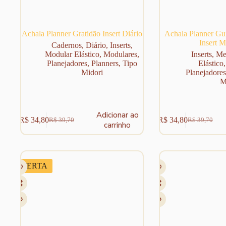
Achala Planner Gratidão Insert Diário
Achala Planner Gui
Insert M
Cadernos
,
Diário
,
Inserts
,
Modular Elástico
,
Modulares
,
Inserts
,
Me
Planejadores
,
Planners
,
Tipo
Elástico
Midori
Planejadores
M
Adicionar ao
R$
34,80
R$
34,80
R$
39,70
R$
39,70
O
O
O
O
carrinho
preço
preço
preço
preço
original
atual
original
atual
era:
é:
era:
é:
R$ 39,70.
R$ 34,80.
R$ 39,70.
R$ 34,80.
OFERTA