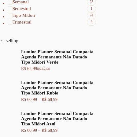
Semanal
23
Semestral
1
Tipo Midori
74
Trimestral
3
st selling
Lumine Planner Semanal Compacta
Agenda Permanente Não Datado
Tipo Midori Verde
R$
62,99
R$
67,99
O
O
p
p
r
r
Lumine Planner Semanal Compacta
e
e
Agenda Permanente Não Datado
ç
ç
Tipo Midori Rublo
o
o
F
R$
60,99
–
R$
68,99
o
a
a
r
t
i
i
u
Lumine Planner Semanal Compacta
x
g
a
Agenda Permanente Não Datado
a
i
l
Tipo Midori Azul
d
n
é
e
a
:
F
R$
60,99
–
R$
68,99
p
l
R
a