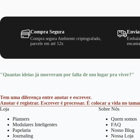
Compra Segura
Envia
Compra segura Ambiente criptografado,
Embala
parcele em até 12x
encanta
"Quantas ideias já morreram por falta de um lugar pra viver?"
Tem uma diferença entre anotar e escrever.
Anotar é registrar. Escrever é processar. É colocar a vida no tam
Loja
Sobre Nós
Planners
Quem somos
Modulares Inteligentes
FAQ
Papelaria
Nosso Blog
Journaling
Nossa Loja