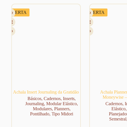
OFERTA
OFERTA
Achala Insert Journaling da Gratidão
Achala Planner
Moneywise –
Básicos
,
Cadernos
,
Inserts
,
Journaling
,
Modular Elástico
,
Cadernos
,
I
Modulares
,
Planners
,
Elástico
Pontilhado
,
Tipo Midori
Planejado
Semestral