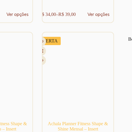
Este
Ver opções
Ver opções
R$
34,00
–
R$
39,00
produto
Faixa
tem
de
várias
preço:
variantes.
R$ 34,00
As
através
Be
OFERTA
opções
R$ 39,00
podem
ser
escolhidas
na
página
do
produto
itness Shape &
Achala Planner Fitness Shape &
 – Insert
Shine Mensal – Insert