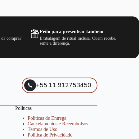
Feito para presentear também
s da compra?
Embalagem de ritual inclusa. Quem recebe,
sente a diferença.
+55 11 912753450
Políticas
Políticas de Entrega
Cancelamentos e Reeembolsos
Termos de Uso
Política de Privacidade