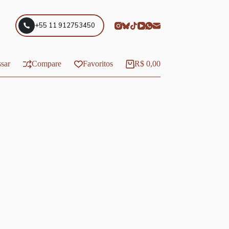
+55 11 912753450
sar
Compare
Favoritos
R$
0,00
Carrinho