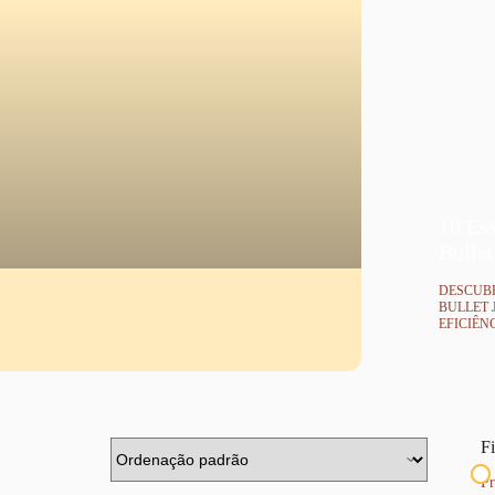
10 Ess
Bullet
DESCUBR
BULLET 
EFICIÊN
Fi
Pr