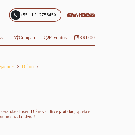
+55 11 912753450
sar
Compare
Favoritos
R$
0,00
Carrinho
ejadores
Diário
ratidão Insert Diário: cultive gratidão, quebre
ara uma vida plena!