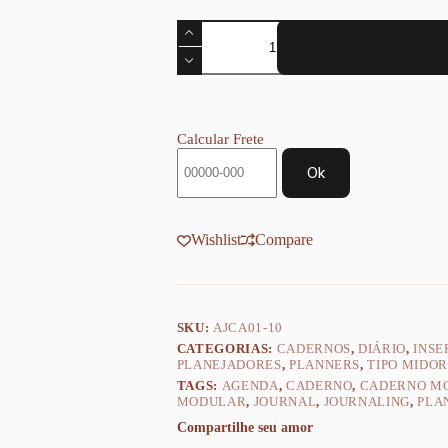
Achala
Planner
Gratidão
Insert
Diário
quantidade
Calcular Frete
Ok
Wishlist
Compare
SKU:
AJCA01-10
CATEGORIAS:
CADERNOS
,
DIÁRIO
,
INSE
PLANEJADORES
,
PLANNERS
,
TIPO MIDOR
TAGS:
AGENDA
,
CADERNO
,
CADERNO M
MODULAR
,
JOURNAL
,
JOURNALING
,
PLA
Compartilhe seu amor