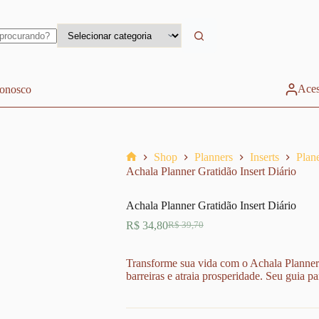
Aces
conosco
Shop
Planners
Inserts
Plan
Home
Achala Planner Gratidão Insert Diário
Achala Planner Gratidão Insert Diário
R$
34,80
R$
39,70
O
O
preço
preço
original
atual
Transforme sua vida com o Achala Planner G
era:
é:
barreiras e atraia prosperidade. Seu guia p
R$ 39,70.
R$ 34,80.