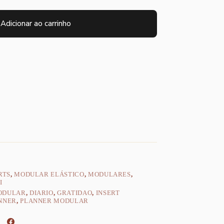
Adicionar ao carrinho
RTS
,
MODULAR ELÁSTICO
,
MODULARES
,
I
ODULAR
,
DIARIO
,
GRATIDAO
,
INSERT
NNER
,
PLANNER MODULAR