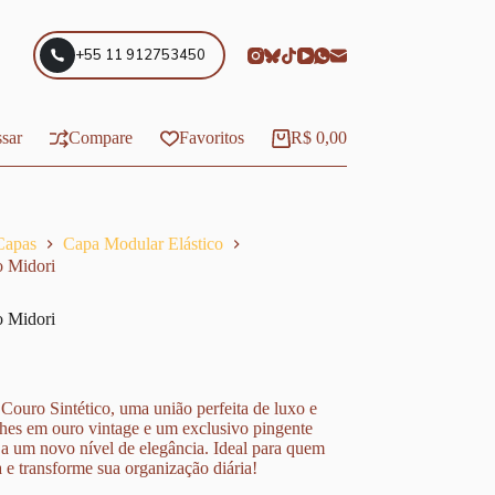
+55 11 912753450
sar
Compare
Favoritos
R$
0,00
Carrinho
Capas
Capa Modular Elástico
o Midori
o Midori
ouro Sintético, uma união perfeita de luxo e
lhes em ouro vintage e um exclusivo pingente
 a um novo nível de elegância. Ideal para quem
a e transforme sua organização diária!