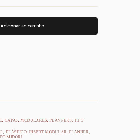
Adicionar ao carrinho
O
,
CAPAS
,
MODULARES
,
PLANNERS
,
TIPO
ER
,
ELÁSTICO
,
INSERT MODULAR
,
PLANNER
,
IPO MIDORI