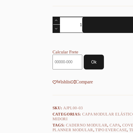
Capa
Planner
Achala
Ouro
Mandala
-
Tipo
Calcular Frete
Midori
quantidade
Ok
Wishlist
Compare
SKU:
AJPL00-03
CATEGORIAS:
CAPA MODULAR ELÁSTIC
MIDORI
TAGS:
CADERNO MODULAR
,
CAPA
,
COV
PLANNER MODULAR
,
TIPO EVERCASE
,
T