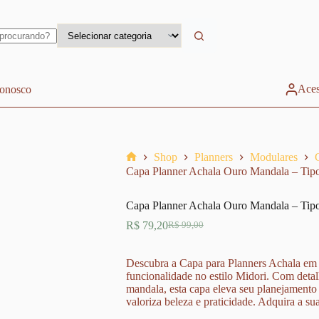
Aces
conosco
Shop
Planners
Modulares
Home
Capa Planner Achala Ouro Mandala – Tip
Capa Planner Achala Ouro Mandala – Tip
R$
79,20
R$
99,00
O
O
preço
preço
original
atual
Descubra a Capa para Planners Achala em C
era:
é:
funcionalidade no estilo Midori. Com deta
R$ 99,00.
R$ 79,20.
mandala, esta capa eleva seu planejamento
valoriza beleza e praticidade. Adquira a su