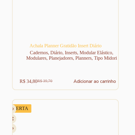
Achala Planner Gratidão Insert Diário
Cadernos
,
Diário
,
Inserts
,
Modular Elástico
,
Modulares
,
Planejadores
,
Planners
,
Tipo Midori
Adicionar ao carrinho
R$
34,80
R$
39,70
O
O
preço
preço
original
atual
era:
é:
R$ 39,70.
R$ 34,80.
OFERTA