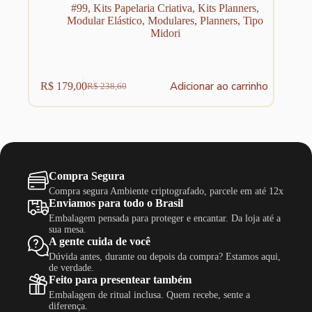
#99
,
Kits Papelaria Criativa
,
Kits Planners
,
Modular Elástico
,
Modulares
,
Planners
,
Tipo
Midori
Adicionar ao carrinho
R$
179,00
R$
238,60
O
O
preço
preço
original
atual
era:
é:
R$ 238,60.
R$ 179,00.
Compra Segura
Compra segura Ambiente criptografado, parcele em até 12x
Enviamos para todo o Brasil
Embalagem pensada para proteger e encantar. Da loja até a
sua mesa.
A gente cuida de você
Dúvida antes, durante ou depois da compra? Estamos aqui,
de verdade.
Feito para presentear também
Embalagem de ritual inclusa. Quem recebe, sente a
diferença.