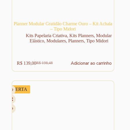
Planner Modular Gratidão Charme Ouro – Kit Achala
– Tipo Midori
Kits Papelaria Criativa
,
Kits Planners
,
Modular
Elástico
,
Modulares
,
Planners
,
Tipo Midori
Adicionar ao carrinho
R$
139,00
R$
198,48
O
O
preço
preço
original
atual
era:
é:
R$ 198,48.
R$ 139,00.
OFERTA