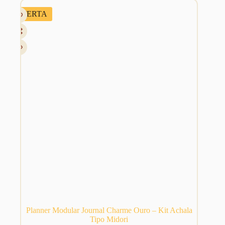
R$ 198,48.
R$ 139,00.
OFERTA
Planner Modular Journal Charme Ouro – Kit Achala
Tipo Midori