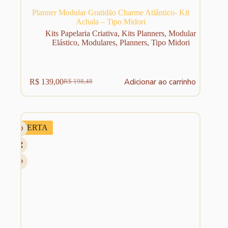
Planner Modular Gratidão Charme Atlântico- Kit
Achala – Tipo Midori
Kits Papelaria Criativa
,
Kits Planners
,
Modular
Elástico
,
Modulares
,
Planners
,
Tipo Midori
Adicionar ao carrinho
R$
139,00
R$
198,48
O
O
preço
preço
original
atual
era:
é:
R$ 198,48.
R$ 139,00.
OFERTA