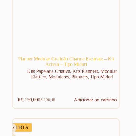
Planner Modular Gratidão Charme Escarlate – Kit
Achala – Tipo Midori
Kits Papelaria Criativa
,
Kits Planners
,
Modular
Elástico
,
Modulares
,
Planners
,
Tipo Midori
Adicionar ao carrinho
R$
139,00
R$
198,48
O
O
preço
preço
original
atual
era:
é:
R$ 198,48.
R$ 139,00.
OFERTA