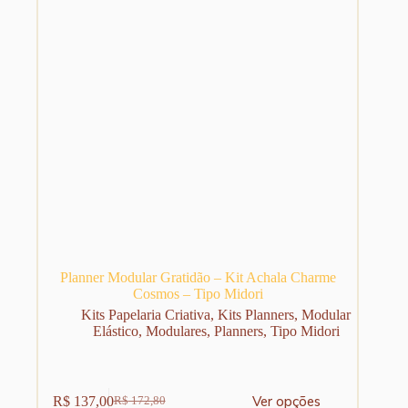
página
do
produto
Planner Modular Gratidão – Kit Achala Charme
Cosmos – Tipo Midori
Kits Papelaria Criativa
,
Kits Planners
,
Modular
Elástico
,
Modulares
,
Planners
,
Tipo Midori
Este
Ver opções
R$
137,00
R$
172,80
produto
O
O