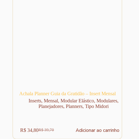
Achala Planner Guia da Gratidão – Insert Mensal
Inserts
,
Mensal
,
Modular Elástico
,
Modulares
,
Planejadores
,
Planners
,
Tipo Midori
Adicionar ao carrinho
R$
34,80
R$
39,70
O
O
preço
preço