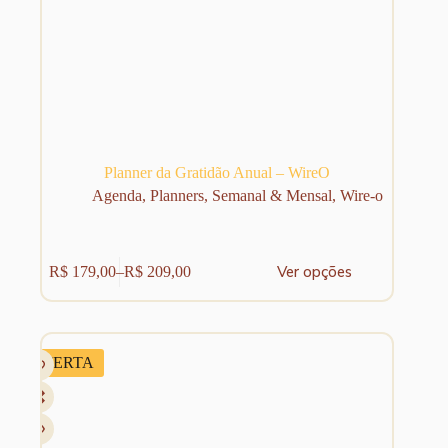
Planner da Gratidão Anual – WireO
Agenda
,
Planners
,
Semanal & Mensal
,
Wire-o
Este
Ver opções
R$
179,00
–
R$
209,00
produto
Faixa
tem
de
várias
preço:
variantes.
R$ 179,00
As
através
OFERTA
opções
R$ 209,00
podem
ser
escolhidas
na