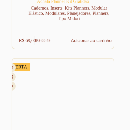
Achala Planner Kit Gratidão
Cadernos
,
Inserts
,
Kits Planners
,
Modular
Elástico
,
Modulares
,
Planejadores
,
Planners
,
Tipo Midori
Adicionar ao carrinho
R$
69,00
R$
99,48
O
O
preço
preço
original
atual
era:
é:
R$ 99,48.
R$ 69,00.
OFERTA