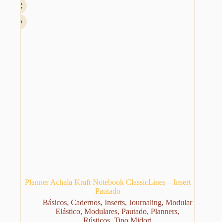
Planner Achala Kraft Notebook ClassicLines – Insert
Pautado
Básicos
,
Cadernos
,
Inserts
,
Journaling
,
Modular
Elástico
,
Modulares
,
Pautado
,
Planners
,
Rústicos
,
Tipo Midori