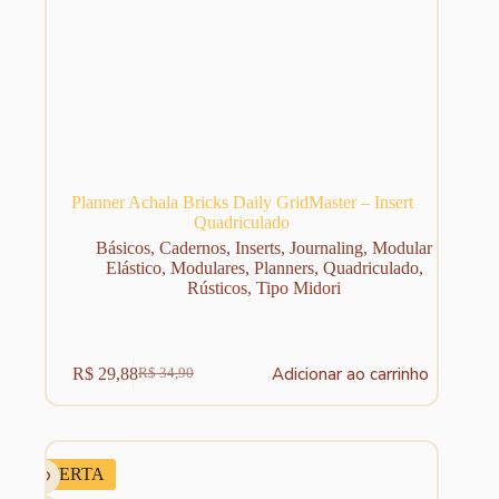
Planner Achala Bricks Daily GridMaster – Insert
Quadriculado
Básicos
,
Cadernos
,
Inserts
,
Journaling
,
Modular
Elástico
,
Modulares
,
Planners
,
Quadriculado
,
Rústicos
,
Tipo Midori
Adicionar ao carrinho
R$
29,88
R$
34,90
O
O
preço
preço
original
atual
era:
é:
R$ 34,90.
R$ 29,88.
OFERTA