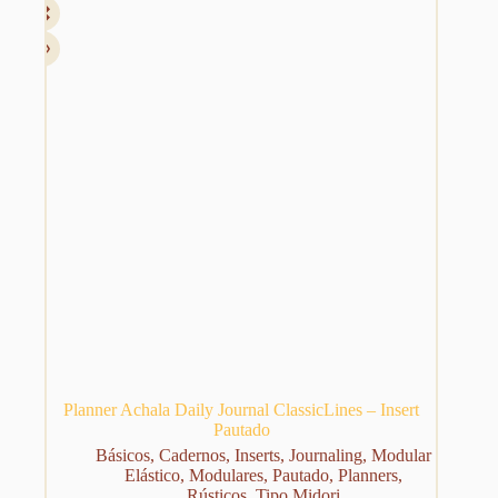
Planner Achala Daily Journal ClassicLines – Insert
Pautado
Básicos
,
Cadernos
,
Inserts
,
Journaling
,
Modular
Elástico
,
Modulares
,
Pautado
,
Planners
,
Rústicos
,
Tipo Midori