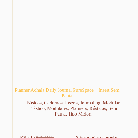
Planner Achala Daily Journal PureSpace – Insert Sem
Pauta
Básicos
,
Cadernos
,
Inserts
,
Journaling
,
Modular
Elástico
,
Modulares
,
Planners
,
Rústicos
,
Sem
Pauta
,
Tipo Midori
Adicionar ao carrinho
R$
29,88
R$
34,90