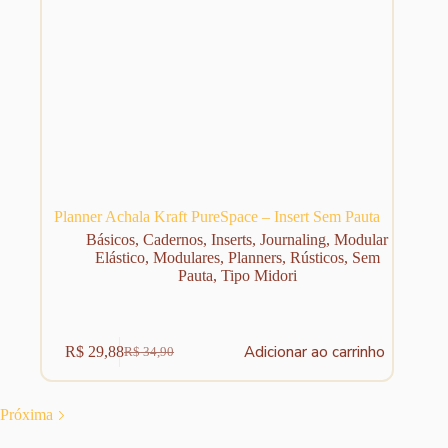
Planner Achala Kraft PureSpace – Insert Sem Pauta
Básicos
,
Cadernos
,
Inserts
,
Journaling
,
Modular
Elástico
,
Modulares
,
Planners
,
Rústicos
,
Sem
Pauta
,
Tipo Midori
Adicionar ao carrinho
R$
29,88
R$
34,90
O
O
preço
preço
original
atual
era:
é:
Próxima
R$ 34,90.
R$ 29,88.