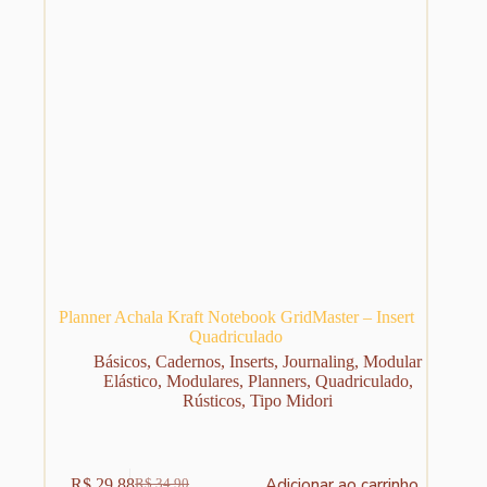
Planner Achala Kraft Notebook GridMaster – Insert
Quadriculado
Básicos
,
Cadernos
,
Inserts
,
Journaling
,
Modular
Elástico
,
Modulares
,
Planners
,
Quadriculado
,
Rústicos
,
Tipo Midori
Adicionar ao carrinho
R$
29,88
R$
34,90