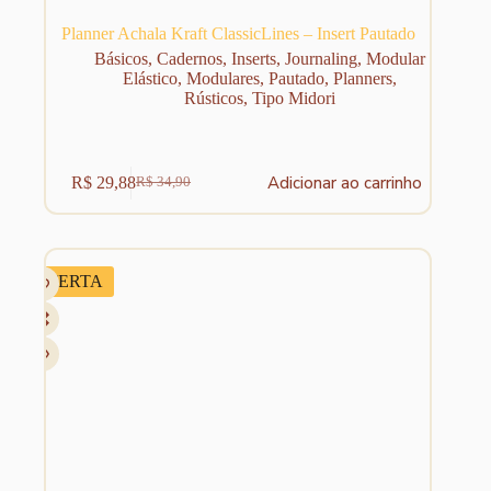
Planner Achala Kraft ClassicLines – Insert Pautado
Básicos
,
Cadernos
,
Inserts
,
Journaling
,
Modular
Elástico
,
Modulares
,
Pautado
,
Planners
,
Rústicos
,
Tipo Midori
Adicionar ao carrinho
R$
29,88
R$
34,90
O
O
preço
preço
original
atual
era:
é:
R$ 34,90.
R$ 29,88.
OFERTA