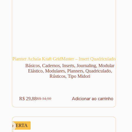
Planner Achala Kraft GridMaster – Insert Quadriculado
Básicos
,
Cadernos
,
Inserts
,
Journaling
,
Modular
Elástico
,
Modulares
,
Planners
,
Quadriculado
,
Rústicos
,
Tipo Midori
Adicionar ao carrinho
R$
29,88
R$
34,90
O
O
preço
preço
original
atual
era:
é:
R$ 34,90.
R$ 29,88.
OFERTA