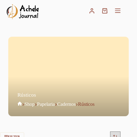
Pular
para
Carrinho
o
conteúdo
Rústicos
Home
Shop
Papelaria
Cadernos
Rústicos
FILTER