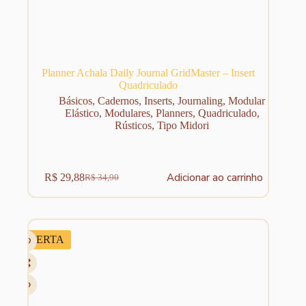
Planner Achala Daily Journal GridMaster – Insert
Quadriculado
Básicos
,
Cadernos
,
Inserts
,
Journaling
,
Modular
Elástico
,
Modulares
,
Planners
,
Quadriculado
,
Rústicos
,
Tipo Midori
Adicionar ao carrinho
R$
29,88
R$
34,90
O
O
preço
preço
original
atual
era:
é:
R$ 34,90.
R$ 29,88.
OFERTA