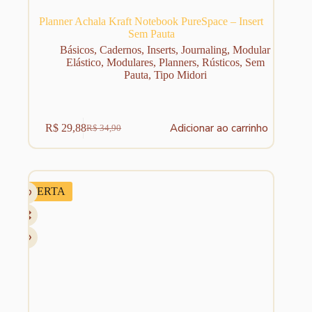
Planner Achala Kraft Notebook PureSpace – Insert
Sem Pauta
Básicos
,
Cadernos
,
Inserts
,
Journaling
,
Modular
Elástico
,
Modulares
,
Planners
,
Rústicos
,
Sem
Pauta
,
Tipo Midori
Adicionar ao carrinho
R$
29,88
R$
34,90
O
O
preço
preço
original
atual
era:
é:
R$ 34,90.
R$ 29,88.
OFERTA