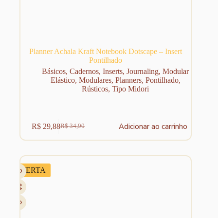
Planner Achala Kraft Notebook Dotscape – Insert
Pontilhado
Básicos
,
Cadernos
,
Inserts
,
Journaling
,
Modular
Elástico
,
Modulares
,
Planners
,
Pontilhado
,
Rústicos
,
Tipo Midori
Adicionar ao carrinho
R$
29,88
R$
34,90
O
O
preço
preço
original
atual
era:
é:
R$ 34,90.
R$ 29,88.
OFERTA