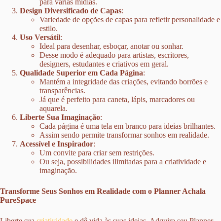
para várias mídias.
Design Diversificado de Capas
:
Variedade de opções de capas para refletir personalidade e
estilo.
Uso Versátil
:
Ideal para desenhar, esboçar, anotar ou sonhar.
Desse modo é adequado para artistas, escritores,
designers, estudantes e criativos em geral.
Qualidade Superior em Cada Página
:
Mantém a integridade das criações, evitando borrões e
transparências.
Já que é perfeito para caneta, lápis, marcadores ou
aquarela.
Liberte Sua Imaginação
:
Cada página é uma tela em branco para ideias brilhantes.
Assim sendo permite transformar sonhos em realidade.
Acessível e Inspirador
:
Um convite para criar sem restrições.
Ou seja, possibilidades ilimitadas para a criatividade e
imaginação.
Transforme Seus Sonhos em Realidade com o Planner Achala
PureSpace
Liberte sua
criatividade
e dê vida às suas ideias. Adquira seu Planner