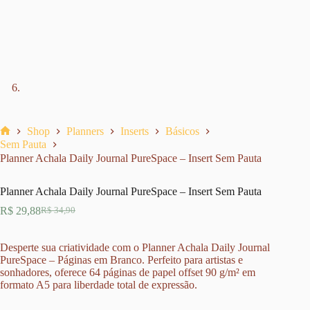
Shop
Planners
Inserts
Básicos
Home
Sem Pauta
Planner Achala Daily Journal PureSpace – Insert Sem Pauta
Planner Achala Daily Journal PureSpace – Insert Sem Pauta
R$
29,88
R$
34,90
O
O
preço
preço
original
atual
Desperte sua criatividade com o Planner Achala Daily Journal
era:
é:
PureSpace – Páginas em Branco. Perfeito para artistas e
R$ 34,90.
R$ 29,88.
sonhadores, oferece 64 páginas de papel offset 90 g/m² em
formato A5 para liberdade total de expressão.