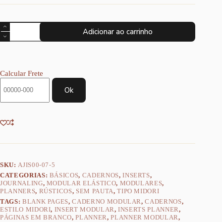
Planner
Adicionar ao carrinho
Achala
Daily
Journal
PureSpace
-
Calcular Frete
Insert
Sem
Ok
Pauta
quantidade
SKU:
AJIS00-07-5
CATEGORIAS:
BÁSICOS
,
CADERNOS
,
INSERTS
,
JOURNALING
,
MODULAR ELÁSTICO
,
MODULARES
,
PLANNERS
,
RÚSTICOS
,
SEM PAUTA
,
TIPO MIDORI
TAGS:
BLANK PAGES
,
CADERNO MODULAR
,
CADERNOS
,
ESTILO MIDORI
,
INSERT MODULAR
,
INSERTS PLANNER
,
PÁGINAS EM BRANCO
,
PLANNER
,
PLANNER MODULAR
,