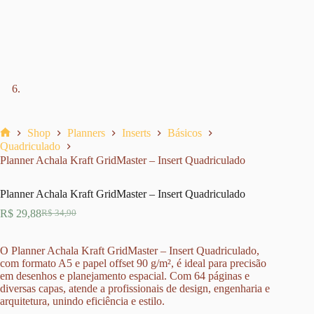
Shop
Planners
Inserts
Básicos
Home
Quadriculado
Planner Achala Kraft GridMaster – Insert Quadriculado
Planner Achala Kraft GridMaster – Insert Quadriculado
R$
29,88
R$
34,90
O
O
preço
preço
original
atual
O Planner Achala Kraft GridMaster – Insert Quadriculado,
era:
é:
com formato A5 e papel offset 90 g/m², é ideal para precisão
R$ 34,90.
R$ 29,88.
em desenhos e planejamento espacial. Com 64 páginas e
diversas capas, atende a profissionais de design, engenharia e
arquitetura, unindo eficiência e estilo.