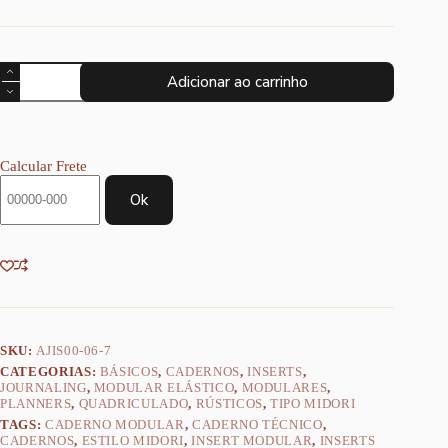
Planner
Adicionar ao carrinho
Achala
Kraft
GridMaster
-
Insert
Calcular Frete
Quadriculado
quantidade
Ok
SKU:
AJIS00-06-7
CATEGORIAS:
BÁSICOS
,
CADERNOS
,
INSERTS
,
JOURNALING
,
MODULAR ELÁSTICO
,
MODULARES
,
PLANNERS
,
QUADRICULADO
,
RÚSTICOS
,
TIPO MIDORI
TAGS:
CADERNO MODULAR
,
CADERNO TÉCNICO
,
CADERNOS
,
ESTILO MIDORI
,
INSERT MODULAR
,
INSERTS