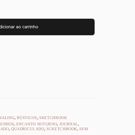
icionar ao carrinho
NALING
,
RÚSTICOS
,
SKETCHBOOK
SENHOS
,
ENCANTO NOTURNO
,
JOURNAL
,
HADO
,
QUADRICULADO
,
SCKETCHBOOK
,
SEM