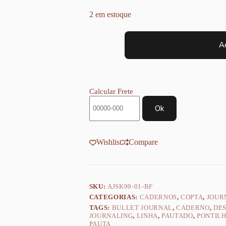
2 em estoque
Combo
Sketchbook
Ad
Copta
Encanto
Noturno
90g
+
Calcular Frete
Kit
Staedtler
Ok
quantidade
Wishlist
Compare
SKU:
AJSK99-01-BF
CATEGORIAS:
CADERNOS
,
COPTA
,
JOUR
TAGS:
BULLET JOURNAL
,
CADERNO
,
DE
JOURNALING
,
LINHA
,
PAUTADO
,
PONTIL
PAUTA