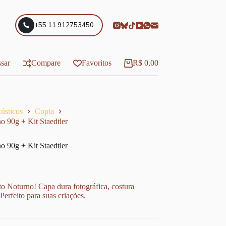
+55 11 912753450
sar
Compare
Favoritos
R$
0,00
Carrinho
ústicos
Copta
 90g + Kit Staedtler
 90g + Kit Staedtler
o Noturno! Capa dura fotográfica, costura
erfeito para suas criações.