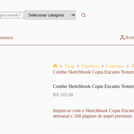
Aces
conosco
Shop
Papelaria
Cadernos
R
Home
Combo Sketchbook Copta Encanto Noturno
Combo Sketchbook Copta Encanto Noturno
R$
165,98
Inspire-se com o Sketchbook Copta Encant
artesanal e 168 páginas de papel premium. P