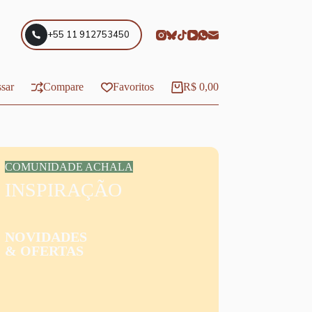
+55 11 912753450
sar
Compare
Favoritos
R$
0,00
Carrinho
COMUNIDADE ACHALA
INSPIRAÇÃO
NOVIDADES
& OFERTAS