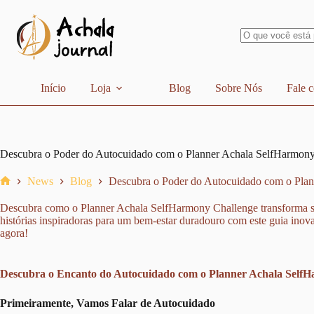
Pular
para
o
conteúdo
Sem
resultados
Início
Loja
Blog
Sobre Nós
Fale 
Descubra o Poder do Autocuidado com o Planner Achala SelfHarmony
News
Blog
Descubra o Poder do Autocuidado com o Pla
Home
Descubra como o Planner Achala SelfHarmony Challenge transforma sua 
histórias inspiradoras para um bem-estar duradouro com este guia ino
agora!
Descubra o Encanto do Autocuidado com o Planner Achala Self
Primeiramente, Vamos Falar de Autocuidado