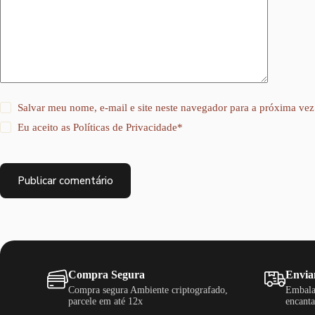
Salvar meu nome, e-mail e site neste navegador para a próxima vez
Eu aceito as
Políticas de Privacidade
*
Publicar comentário
Compra Segura
Envia
Compra segura Ambiente criptografado,
Embala
parcele em até 12x
encanta