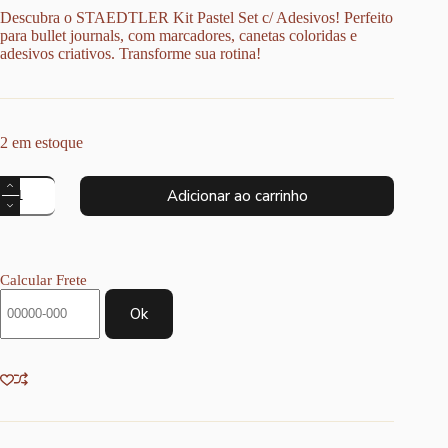
Descubra o STAEDTLER Kit Pastel Set c/ Adesivos! Perfeito
para bullet journals, com marcadores, canetas coloridas e
adesivos criativos. Transforme sua rotina!
2 em estoque
STAEDTLER
Adicionar ao carrinho
Kit
Pastel
Set
c/
Adesivos
Calcular Frete
quantidade
Ok