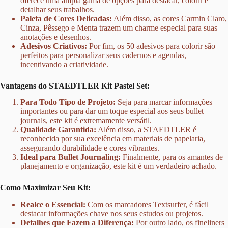
oferece uma ampla gama de opções para destacar, colorir e
detalhar seus trabalhos.
Paleta de Cores Delicadas:
Além disso, as cores Carmin Claro,
Cinza, Pêssego e Menta trazem um charme especial para suas
anotações e desenhos.
Adesivos Criativos:
Por fim, os 50 adesivos para colorir são
perfeitos para personalizar seus cadernos e agendas,
incentivando a criatividade.
Vantagens do STAEDTLER Kit Pastel Set:
Para Todo Tipo de Projeto:
Seja para marcar informações
importantes ou para dar um toque especial aos seus bullet
journals, este kit é extremamente versátil.
Qualidade Garantida:
Além disso, a STAEDTLER é
reconhecida por sua excelência em materiais de papelaria,
assegurando durabilidade e cores vibrantes.
Ideal para Bullet Journaling:
Finalmente, para os amantes de
planejamento e organização, este kit é um verdadeiro achado.
Como Maximizar Seu Kit:
Realce o Essencial:
Com os marcadores Textsurfer, é fácil
destacar informações chave nos seus estudos ou projetos.
Detalhes que Fazem a Diferença:
Por outro lado, os fineliners