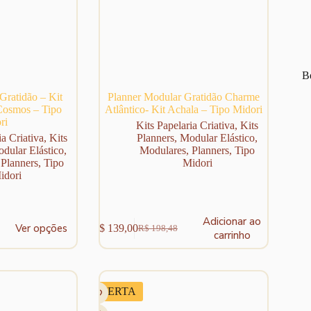
Be
Gratidão – Kit
Planner Modular Gratidão Charme
Cosmos – Tipo
Atlântico- Kit Achala – Tipo Midori
ri
Kits Papelaria Criativa
,
Kits
ia Criativa
,
Kits
Planners
,
Modular Elástico
,
dular Elástico
,
Modulares
,
Planners
,
Tipo
,
Planners
,
Tipo
Midori
idori
Adicionar ao
Ver opções
R$
139,00
R$
198,48
O
O
carrinho
preço
preço
original
atual
era:
é:
R$ 198,48.
R$ 139,00.
OFERTA