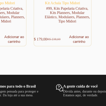
ipo Midori
Kit Achala Tipo Midori
pelaria Criativa
,
#99
,
Kits Papelaria Criativa
,
ners
,
Modular
Kits Planners
,
Modular
ulares
,
Planners
,
Elástico
,
Modulares
,
Planners
,
 Midori
Tipo Midori
Adicionar ao
Adicionar ao
R$
179,00
R$
238,60
O
O
carrinho
carrinho
preço
preço
original
atual
era:
é:
R$ 238,60.
R$ 179,00.
mos para todo o Brasil
A gente cuida de você
gem pensada para proteger e
Dúvida antes, durante ou depoi
r. Da loja até a sua mesa.
Estamos aqui, de verdade.