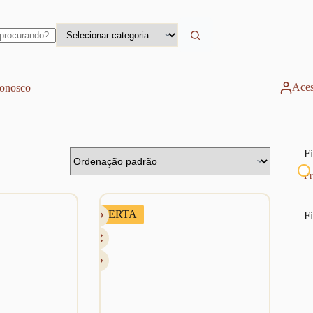
Aces
conosco
Fi
Pr
OFERTA
Fi