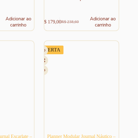
Adicionar ao
Adicionar ao
R$
179,00
R$
238,60
O
O
carrinho
carrinho
preço
preço
original
atual
era:
é:
R$ 238,60.
R$ 179,00.
OFERTA
rnal Escarlate –
Planner Modular Journal Náutico –