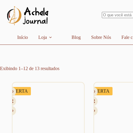
Pular
para
o
conteúdo
Sem
resultados
Início
Loja
Blog
Sobre Nós
Fale 
Exibindo 1–12 de 13 resultados
OFERTA
OFERTA