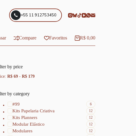
+55 11 912753450
sar
Compare
Favoritos
R$
0,00
Carrinho
lter by price
ice:
R$ 69
-
R$ 179
lter by category
#99
6
Kits Papelaria Criativa
12
Kits Planners
12
Modular Elástico
12
Modulares
12