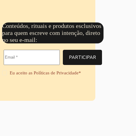
6
v
9
8
é
9
,
s
a
9
R
t
9
$
r
Conteúdos, rituais e produtos esclusivos
a
6
para quem escreve com intenção, direto
v
8
é
no seu e-mail:
,
s
9
R
9
$
PARTICIPAR
6
8
,
Eu aceito as
Políticas de Privacidade
*
9
9