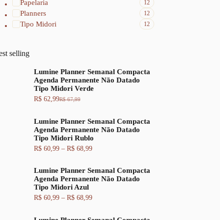
Papelaria
12
Planners
12
Tipo Midori
12
st selling
Lumine Planner Semanal Compacta
Agenda Permanente Não Datado
Tipo Midori Verde
R$
62,99
R$
67,99
O
O
p
p
r
r
Lumine Planner Semanal Compacta
e
e
Agenda Permanente Não Datado
ç
ç
Tipo Midori Rublo
o
o
F
R$
60,99
–
R$
68,99
o
a
a
r
t
i
i
u
Lumine Planner Semanal Compacta
x
g
a
Agenda Permanente Não Datado
a
i
l
Tipo Midori Azul
d
n
é
e
a
:
F
R$
60,99
–
R$
68,99
p
l
R
a
r
e
$
i
e
r