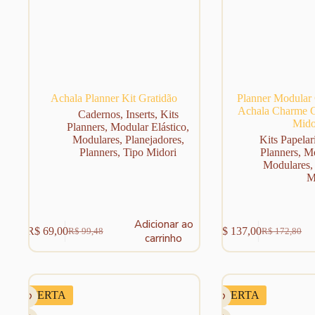
Achala Planner Kit Gratidão
Planner Modular 
Achala Charme 
Cadernos
,
Inserts
,
Kits
Mido
Planners
,
Modular Elástico
,
Modulares
,
Planejadores
,
Kits Papelar
Planners
,
Tipo Midori
Planners
,
Mo
Modulares
M
Este
Adicionar ao
R$
69,00
R$
137,00
R$
99,48
R$
172,80
produto
O
O
O
O
carrinho
tem
preço
preço
preço
preço
várias
original
atual
original
atual
variantes.
era:
é:
era:
é:
As
R$ 99,48.
R$ 69,00.
R$ 172,80.
R$ 137,00.
OFERTA
OFERTA
opções
podem