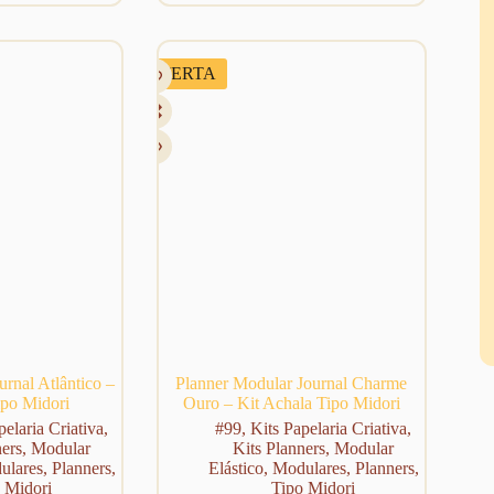
preço
preço
original
atual
era:
é:
R$ 198,48.
R$ 139,00.
OFERTA
rnal Atlântico –
Planner Modular Journal Charme
ipo Midori
Ouro – Kit Achala Tipo Midori
pelaria Criativa
,
#99
,
Kits Papelaria Criativa
,
ners
,
Modular
Kits Planners
,
Modular
ulares
,
Planners
,
Elástico
,
Modulares
,
Planners
,
 Midori
Tipo Midori