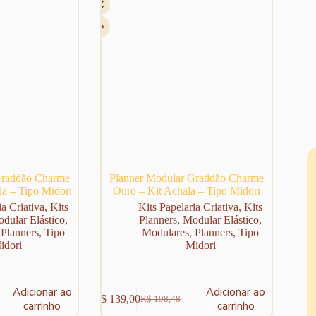
ratidão Charme
Planner Modular Gratidão Charme
la – Tipo Midori
Ouro – Kit Achala – Tipo Midori
ia Criativa
,
Kits
Kits Papelaria Criativa
,
Kits
dular Elástico
,
Planners
,
Modular Elástico
,
,
Planners
,
Tipo
Modulares
,
Planners
,
Tipo
idori
Midori
Adicionar ao
Adicionar ao
R$
139,00
R$
198,48
O
O
carrinho
carrinho