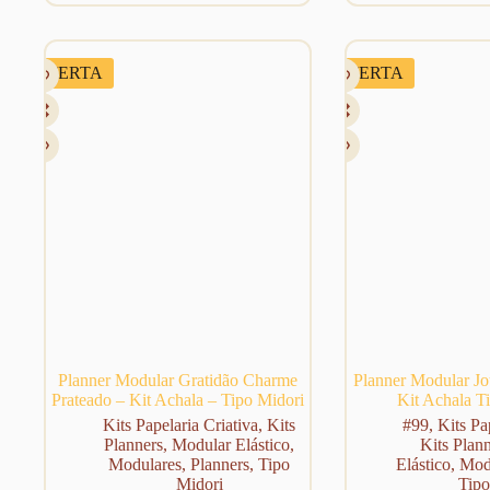
preço
preço
preço
preço
original
atual
original
atual
era:
é:
era:
é:
R$ 198,48.
R$ 139,00.
R$ 198,48.
R$ 139,00.
OFERTA
OFERTA
Planner Modular Gratidão Charme
Planner Modular Jou
Prateado – Kit Achala – Tipo Midori
Kit Achala T
Kits Papelaria Criativa
,
Kits
#99
,
Kits Pa
Planners
,
Modular Elástico
,
Kits Plan
Modulares
,
Planners
,
Tipo
Elástico
,
Mod
Midori
Tipo