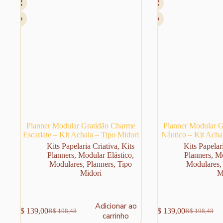
ser
escolhidas
na
página
do
produto
Planner Modular Gratidão Charme
Planner Modular G
Escarlate – Kit Achala – Tipo Midori
Náutico – Kit Acha
Kits Papelaria Criativa
,
Kits
Kits Papelar
Planners
,
Modular Elástico
,
Planners
,
Mo
Modulares
,
Planners
,
Tipo
Modulares
Midori
M
Adicionar ao
R$
139,00
R$
139,00
R$
198,48
R$
198,48
O
O
O
O
carrinho