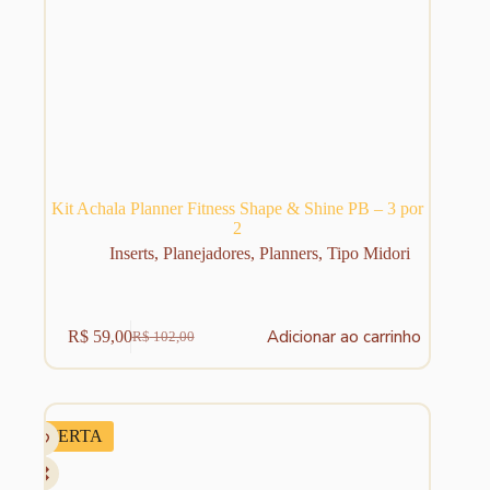
Kit Achala Planner Fitness Shape & Shine PB – 3 por
2
Inserts
,
Planejadores
,
Planners
,
Tipo Midori
Adicionar ao carrinho
R$
59,00
R$
102,00
O
O
preço
preço
original
atual
era:
é:
R$ 102,00.
R$ 59,00.
OFERTA