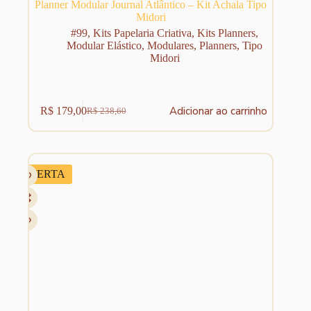
Planner Modular Journal Atlântico – Kit Achala Tipo
Midori
#99
,
Kits Papelaria Criativa
,
Kits Planners
,
Modular Elástico
,
Modulares
,
Planners
,
Tipo
Midori
Adicionar ao carrinho
R$
179,00
R$
238,60
O
O
preço
preço
original
atual
era:
é:
R$ 238,60.
R$ 179,00.
OFERTA