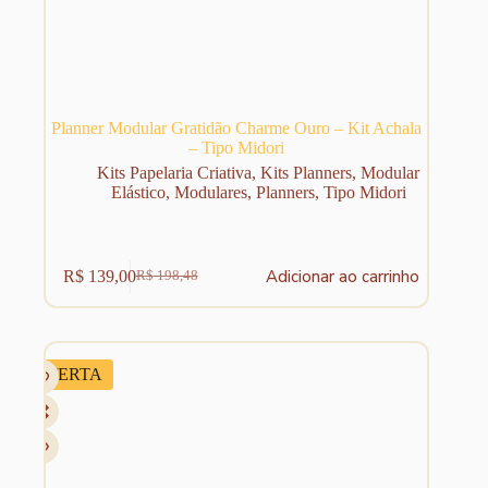
Planner Modular Gratidão Charme Ouro – Kit Achala
– Tipo Midori
Kits Papelaria Criativa
,
Kits Planners
,
Modular
Elástico
,
Modulares
,
Planners
,
Tipo Midori
Adicionar ao carrinho
R$
139,00
R$
198,48
O
O
preço
preço
original
atual
era:
é:
R$ 198,48.
R$ 139,00.
OFERTA