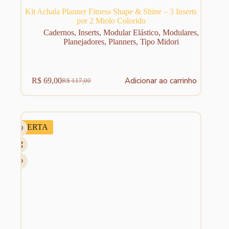
Kit Achala Planner Fitness Shape & Shine – 3 Inserts
por 2 Miolo Colorido
Cadernos
,
Inserts
,
Modular Elástico
,
Modulares
,
Planejadores
,
Planners
,
Tipo Midori
Adicionar ao carrinho
R$
69,00
R$
117,00
O
O
preço
preço
original
atual
era:
é:
R$ 117,00.
R$ 69,00.
OFERTA