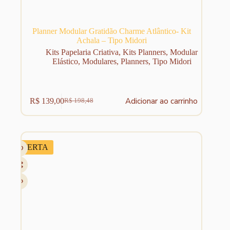
Planner Modular Gratidão Charme Atlântico- Kit
Achala – Tipo Midori
Kits Papelaria Criativa
,
Kits Planners
,
Modular
Elástico
,
Modulares
,
Planners
,
Tipo Midori
Adicionar ao carrinho
R$
139,00
R$
198,48
O
O
preço
preço
original
atual
era:
é:
R$ 198,48.
R$ 139,00.
OFERTA