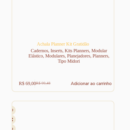
Achala Planner Kit Gratidão
Cadernos
,
Inserts
,
Kits Planners
,
Modular
Elástico
,
Modulares
,
Planejadores
,
Planners
,
Tipo Midori
Adicionar ao carrinho
R$
69,00
R$
99,48
O
O
preço
preço
original
atual
era:
é:
R$ 99,48.
R$ 69,00.