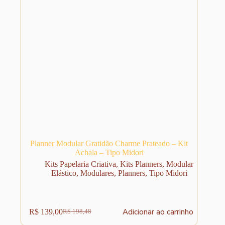
Planner Modular Gratidão Charme Prateado – Kit
Achala – Tipo Midori
Kits Papelaria Criativa
,
Kits Planners
,
Modular
Elástico
,
Modulares
,
Planners
,
Tipo Midori
Adicionar ao carrinho
R$
139,00
R$
198,48
O
O
preço
preço