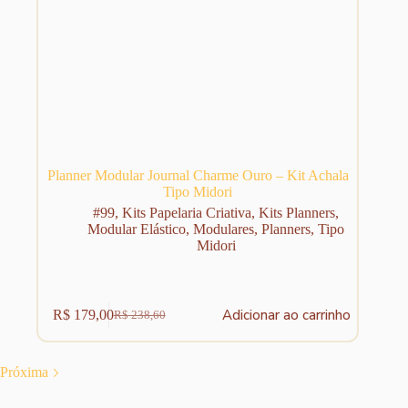
Planner Modular Journal Charme Ouro – Kit Achala
Tipo Midori
#99
,
Kits Papelaria Criativa
,
Kits Planners
,
Modular Elástico
,
Modulares
,
Planners
,
Tipo
Midori
Adicionar ao carrinho
R$
179,00
R$
238,60
O
O
preço
preço
original
atual
era:
é:
Próxima
R$ 238,60.
R$ 179,00.