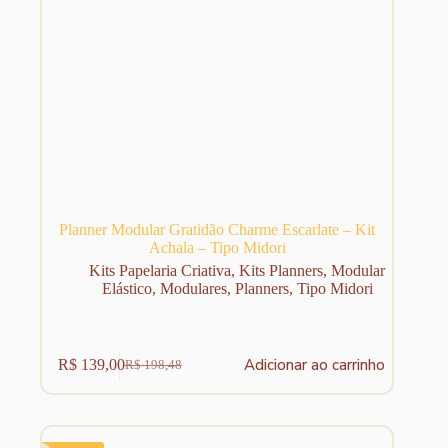
Planner Modular Gratidão Charme Escarlate – Kit
Achala – Tipo Midori
Kits Papelaria Criativa
,
Kits Planners
,
Modular
Elástico
,
Modulares
,
Planners
,
Tipo Midori
Adicionar ao carrinho
R$
139,00
R$
198,48
O
O
preço
preço
original
atual
era:
é:
R$ 198,48.
R$ 139,00.