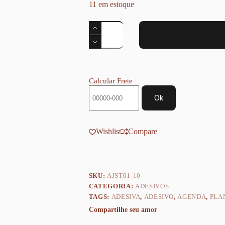
11 em estoque
Stickers
Notas
da
Coragem
quantidade
Calcular Frete
Ok
Wishlist
Compare
SKU:
AJST01-10
CATEGORIA:
ADESIVOS
TAGS:
ADESIVA
,
ADESIVO
,
AGENDA
,
PLA
Compartilhe seu amor