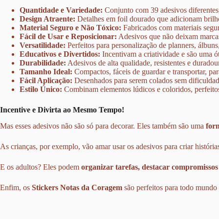
Quantidade e Variedade:
Conjunto com 39 adesivos diferentes
Design Atraente:
Detalhes em foil dourado que adicionam brilho
Material Seguro e Não Tóxico:
Fabricados com materiais seguro
Fácil de Usar e Reposicionar:
Adesivos que não deixam marcas 
Versatilidade:
Perfeitos para personalização de planners, álbuns,
Educativos e Divertidos:
Incentivam a criatividade e são uma ó
Durabilidade:
Adesivos de alta qualidade, resistentes e duradou
Tamanho Ideal:
Compactos, fáceis de guardar e transportar, pa
Fácil Aplicação:
Desenhados para serem colados sem dificuldade 
Estilo Único:
Combinam elementos lúdicos e coloridos, perfeito
Incentive e Divirta ao Mesmo Tempo!
Mas esses adesivos não são só para decorar. Eles também são uma
for
As crianças, por exemplo, vão amar usar os adesivos para criar história
E os adultos? Eles podem
organizar tarefas, destacar compromissos
Enfim, os
Stickers Notas da Coragem
são perfeitos para todo mundo 