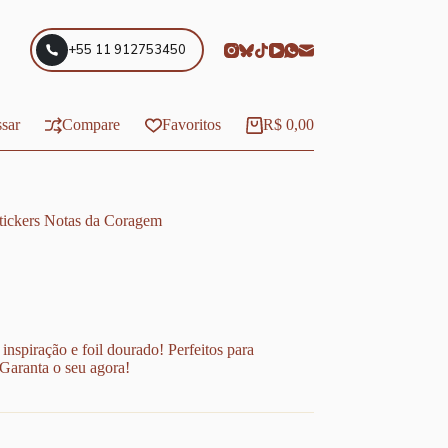
+55 11 912753450
sar
Compare
Favoritos
R$
0,00
Carrinho
tickers Notas da Coragem
nspiração e foil dourado! Perfeitos para
 Garanta o seu agora!