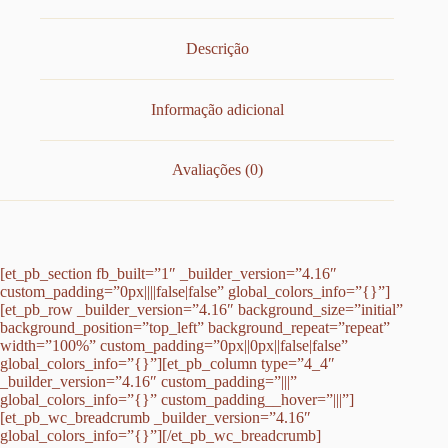
Descrição
Informação adicional
Avaliações (0)
[et_pb_section fb_built=”1″ _builder_version=”4.16″
custom_padding=”0px||||false|false” global_colors_info=”{}”]
[et_pb_row _builder_version=”4.16″ background_size=”initial”
background_position=”top_left” background_repeat=”repeat”
width=”100%” custom_padding=”0px||0px||false|false”
global_colors_info=”{}”][et_pb_column type=”4_4″
_builder_version=”4.16″ custom_padding=”|||”
global_colors_info=”{}” custom_padding__hover=”|||”]
[et_pb_wc_breadcrumb _builder_version=”4.16″
global_colors_info=”{}”][/et_pb_wc_breadcrumb]