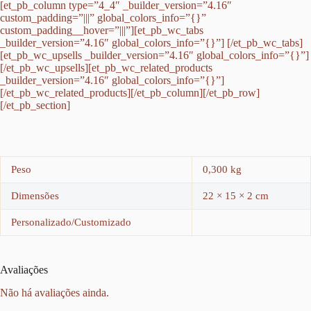
[et_pb_column type=”4_4″ _builder_version=”4.16″
custom_padding=”|||” global_colors_info=”{}”
custom_padding__hover=”|||”][et_pb_wc_tabs
_builder_version=”4.16″ global_colors_info=”{}”] [/et_pb_wc_tabs]
[et_pb_wc_upsells _builder_version=”4.16″ global_colors_info=”{}”]
[/et_pb_wc_upsells][et_pb_wc_related_products
_builder_version=”4.16″ global_colors_info=”{}”]
[/et_pb_wc_related_products][/et_pb_column][/et_pb_row]
[/et_pb_section]
Peso
0,300 kg
Dimensões
22 × 15 × 2 cm
Personalizado/Customizado
Avaliações
Não há avaliações ainda.