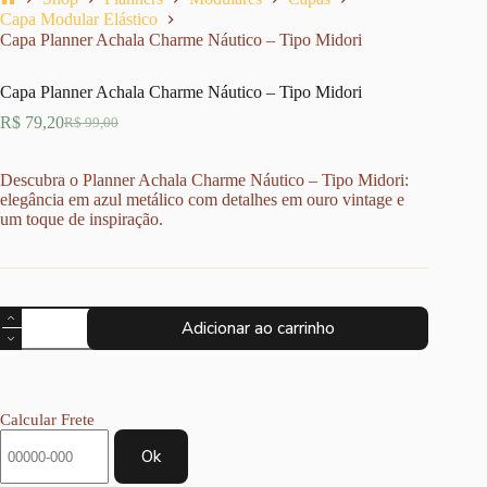
Home
Capa Modular Elástico
Capa Planner Achala Charme Náutico – Tipo Midori
Capa Planner Achala Charme Náutico – Tipo Midori
R$
79,20
R$
99,00
O
O
preço
preço
original
atual
Descubra o Planner Achala Charme Náutico – Tipo Midori:
era:
é:
elegância em azul metálico com detalhes em ouro vintage e
R$ 99,00.
R$ 79,20.
um toque de inspiração.
Capa
Adicionar ao carrinho
Planner
Achala
Charme
Náutico
-
Calcular Frete
Tipo
Midori
Ok
quantidade