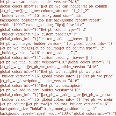
[et_pb_wc_cart_notice _builder_version=”4.16″
global_colors_info=”{}”][/et_pb_wc_cart_notice][/et_pb_column]
[/et_pb_row][et_pb_row column_structure=”1_2,1_2″
_builder_version=”4.16″ background_size=”initial”
background_position=”top_left” background_repeat=”repeat”
width=”100%” custom_padding=”0px||||false|false”
global_colors_info=”{}”][et_pb_column type=”1_2″
_builder_version=”4.16″ custom_padding=”|||”
global_colors_info=”{}” custom_padding__hover=”|||”]
[et_pb_wc_images _builder_version=”4.16″ global_colors_info=”{}”]
[/et_pb_wc_images][/et_pb_column][et_pb_column type=”1_2″
_builder_version=”4.16″ custom_padding=”|||”
global_colors_info=”{}” custom_padding__hover=”|||”]
[et_pb_wc_title _builder_version=”4.16″ global_colors_info=”{}”]
[/et_pb_wc_title][et_pb_wc_rating _builder_version=”4.16″
global_colors_info=”{}”][/et_pb_wc_rating][et_pb_wc_price
_builder_version=”4.16″ global_colors_info=”{}”][/et_pb_wc_price]
[et_pb_wc_description _builder_version=”4.16″
global_colors_info=”{}”][/et_pb_wc_description]
[et_pb_wc_add_to_cart _builder_version=”4.16″
global_colors_info=”{}”][/et_pb_wc_add_to_cart][et_pb_wc_meta
_builder_version=”4.16″ global_colors_info=”{}”][/et_pb_wc_meta]
[/et_pb_column][/et_pb_row][et_pb_row _builder_version=”4.16″
background_size=”initial” background_position=”top_left”
background_repeat=”repeat” width=”100%” global_colors_info=”{}”]