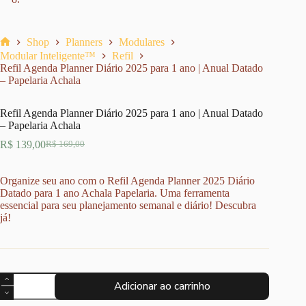
Shop
Planners
Modulares
Home
Modular Inteligente™
Refil
Refil Agenda Planner Diário 2025 para 1 ano | Anual Datado
– Papelaria Achala
Refil Agenda Planner Diário 2025 para 1 ano | Anual Datado
– Papelaria Achala
R$
139,00
R$
169,00
O
O
preço
preço
original
atual
Organize seu ano com o Refil Agenda Planner 2025 Diário
era:
é:
Datado para 1 ano Achala Papelaria. Uma ferramenta
R$ 169,00.
R$ 139,00.
essencial para seu planejamento semanal e diário! Descubra
já!
Refil
Adicionar ao carrinho
Agenda
Planner