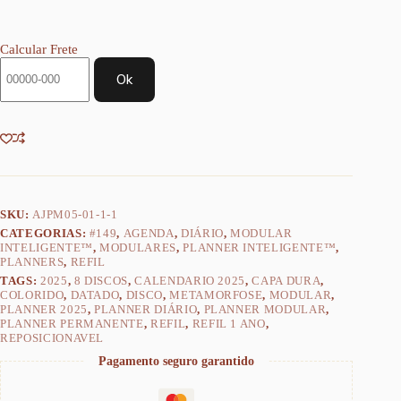
Diário
2025
para
Calcular Frete
1
ano
Ok
|
Anual
Datado
-
Papelaria
Achala
quantidade
SKU:
AJPM05-01-1-1
CATEGORIAS:
#149
,
AGENDA
,
DIÁRIO
,
MODULAR
INTELIGENTE™
,
MODULARES
,
PLANNER INTELIGENTE™
,
PLANNERS
,
REFIL
TAGS:
2025
,
8 DISCOS
,
CALENDARIO 2025
,
CAPA DURA
,
COLORIDO
,
DATADO
,
DISCO
,
METAMORFOSE
,
MODULAR
,
PLANNER 2025
,
PLANNER DIÁRIO
,
PLANNER MODULAR
,
PLANNER PERMANENTE
,
REFIL
,
REFIL 1 ANO
,
REPOSICIONAVEL
Pagamento seguro garantido