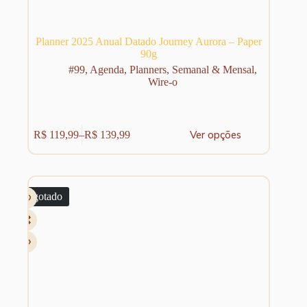
Planner 2025 Anual Datado Journey Aurora – Paper
90g
#99
,
Agenda
,
Planners
,
Semanal & Mensal
,
Wire-o
Este
Ver opções
R$
119,99
–
R$
139,99
produto
Faixa
tem
de
várias
preço:
variantes.
R$ 119,99
As
através
Esgotado
opções
R$ 139,99
podem
ser
escolhidas
na
página
do
produto