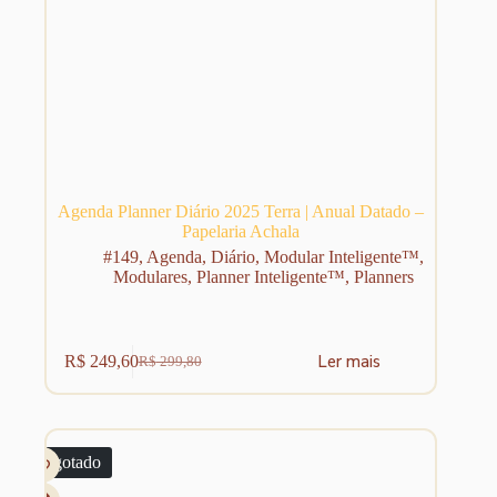
Agenda Planner Diário 2025 Terra | Anual Datado –
Papelaria Achala
#149
,
Agenda
,
Diário
,
Modular Inteligente™
,
Modulares
,
Planner Inteligente™
,
Planners
Ler mais
R$
249,60
R$
299,80
O
O
preço
preço
original
atual
era:
é:
R$ 299,80.
R$ 249,60.
Esgotado