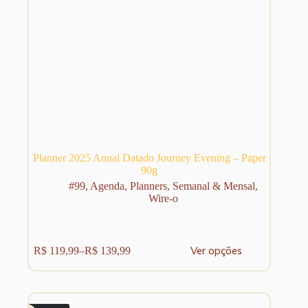
Planner 2025 Anual Datado Journey Evening – Paper
90g
#99
,
Agenda
,
Planners
,
Semanal & Mensal
,
Wire-o
Este
Ver opções
R$
119,99
–
R$
139,99
produto
Faixa
tem
de
várias
preço:
variantes.
R$ 119,99
As
através