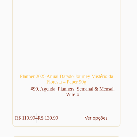
Planner 2025 Anual Datado Journey Mistério da
Floresta – Paper 90g
#99
,
Agenda
,
Planners
,
Semanal & Mensal
,
Wire-o
Este
Ver opções
R$
119,99
–
R$
139,99
produto
Faixa
tem
de
várias
preço:
variantes.
R$ 119,99