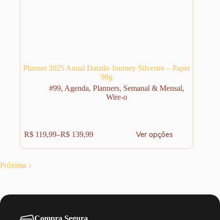
Planner 2025 Anual Datado Journey Silvestre – Paper
90g
#99
,
Agenda
,
Planners
,
Semanal & Mensal
,
Wire-o
Este
Ver opções
R$
119,99
–
R$
139,99
produto
Faixa
tem
de
várias
preço:
variantes.
R$ 119,99
Próxima
As
através
opções
R$ 139,99
podem
ser
escolhidas
na
Compra Segura