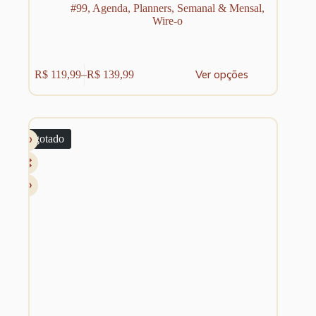
#99
,
Agenda
,
Planners
,
Semanal & Mensal
,
Wire-o
Este
Ver opções
R$
119,99
–
R$
139,99
produto
Faixa
tem
de
várias
preço:
variantes.
R$ 119,99
As
através
Esgotado
opções
R$ 139,99
podem
ser
escolhidas
na
página
do
produto