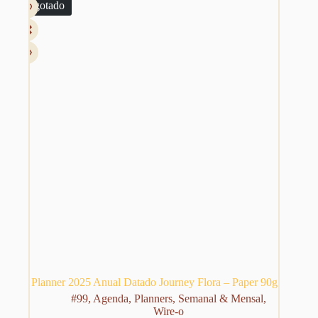
Esgotado
opções
R$ 139,99
podem
ser
escolhidas
na
página
do
produto
Planner 2025 Anual Datado Journey Flora – Paper 90g
#99
,
Agenda
,
Planners
,
Semanal & Mensal
,
Wire-o