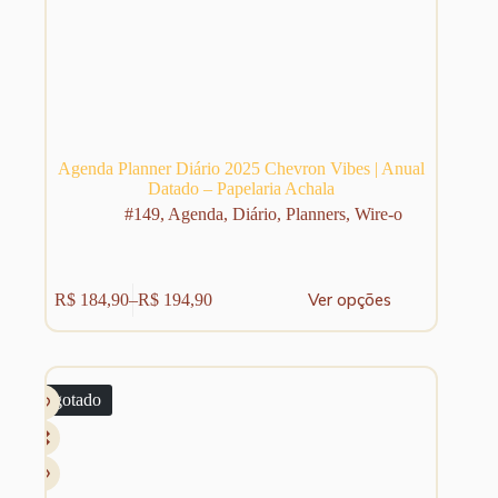
Agenda Planner Diário 2025 Chevron Vibes | Anual
Datado – Papelaria Achala
#149
,
Agenda
,
Diário
,
Planners
,
Wire-o
Este
Ver opções
R$
184,90
–
R$
194,90
produto
Faixa
tem
de
várias
preço:
variantes.
R$ 184,90
As
através
Esgotado
opções
R$ 194,90
podem
ser
escolhidas
na