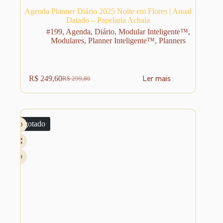
Agenda Planner Diário 2025 Noite em Flores | Anual
Datado – Papelaria Achala
#199
,
Agenda
,
Diário
,
Modular Inteligente™
,
Modulares
,
Planner Inteligente™
,
Planners
Ler mais
R$
249,60
R$
299,80
O
O
preço
preço
original
atual
era:
é:
R$ 299,80.
R$ 249,60.
Esgotado