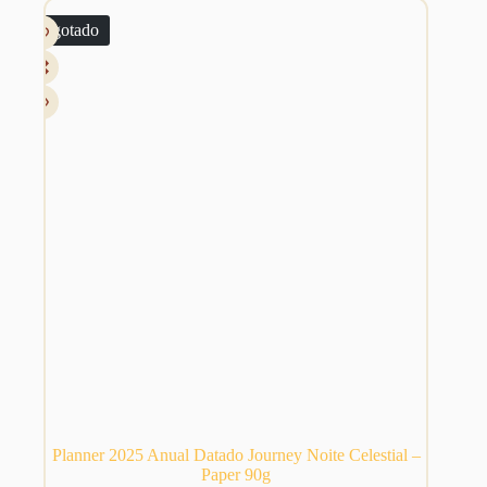
As
através
Esgotado
opções
R$ 139,99
podem
ser
escolhidas
na
página
do
produto
Planner 2025 Anual Datado Journey Noite Celestial –
Paper 90g