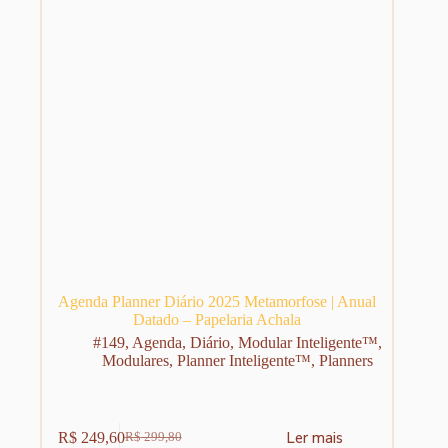
página
do
produto
Agenda Planner Diário 2025 Metamorfose | Anual
Datado – Papelaria Achala
#149
,
Agenda
,
Diário
,
Modular Inteligente™
,
Modulares
,
Planner Inteligente™
,
Planners
Ler mais
R$
249,60
R$
299,80
O
O