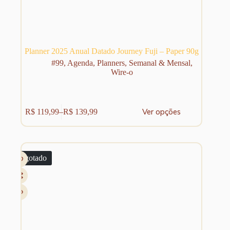
Planner 2025 Anual Datado Journey Fuji – Paper 90g
#99
,
Agenda
,
Planners
,
Semanal & Mensal
,
Wire-o
Este
Ver opções
R$
119,99
–
R$
139,99
produto
Faixa
tem
de
várias
preço:
variantes.
R$ 119,99
As
através
Esgotado
opções
R$ 139,99
podem
ser
escolhidas
na
página
do
produto