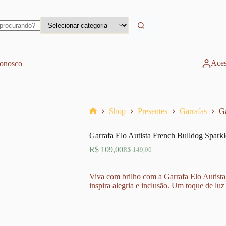
Aces
conosco
Shop
Presentes
Garrafas
Ga
Home
Garrafa Elo Autista French Bulldog Sparkl
R$
109,00
R$
149,00
O
O
preço
preço
original
atual
Viva com brilho com a Garrafa Elo Autista
era:
é:
inspira alegria e inclusão. Um toque de luz
R$ 149,00.
R$ 109,00.