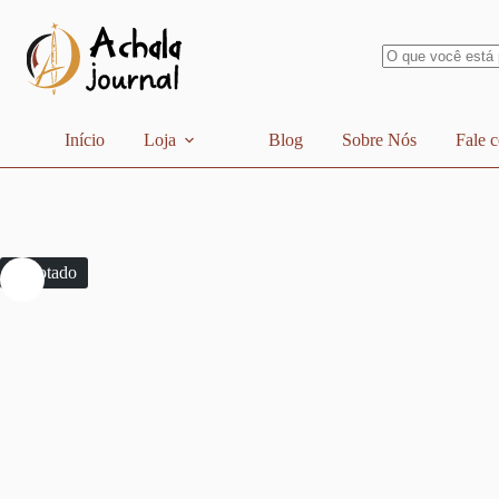
Pular
para
o
conteúdo
Sem
resultados
Início
Loja
Blog
Sobre Nós
Fale 
Esgotado