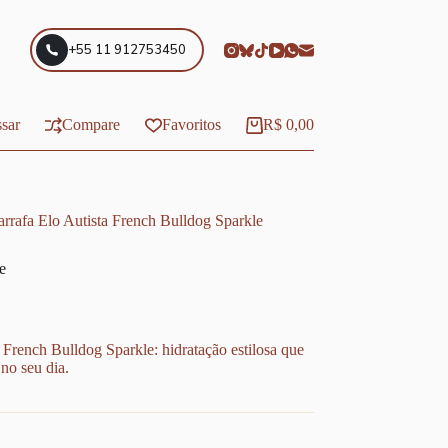
+55 11 912753450
sar
Compare
Favoritos
R$
0,00
Carrinho
rrafa Elo Autista French Bulldog Sparkle
e
 French Bulldog Sparkle: hidratação estilosa que
 no seu dia.