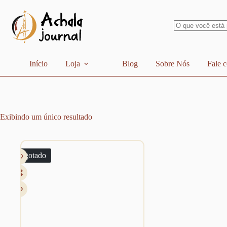
Pular
para
o
conteúdo
Sem
resultados
Início
Loja
Blog
Sobre Nós
Fale 
Exibindo um único resultado
Esgotado