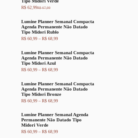
Tipo Midori Verde
R$
62,99
R$
67,99
O
O
p
p
r
r
Lumine Planner Semanal Compacta
e
e
Agenda Permanente Não Datado
ç
ç
Tipo Midori Rublo
o
o
F
R$
60,99
–
R$
68,99
o
a
a
r
t
i
i
u
Lumine Planner Semanal Compacta
x
g
a
Agenda Permanente Não Datado
a
i
l
Tipo Midori Azul
d
n
é
e
a
:
F
R$
60,99
–
R$
68,99
p
l
R
a
r
e
$
i
e
Lumine Planner Semanal Compacta
r
x
ç
a
6
Agenda Permanente Não Datado
a
o
:
2
Tipo Midori Bronze
d
:
R
,
e
F
R$
60,99
–
R$
68,99
R
$
9
p
a
$
9
r
i
6
.
e
Lumine Planner Semanal Agenda
x
6
7
ç
Permanente Não Datado Tipo
a
0
,
o
Midori Verde
d
,
9
:
e
F
R$
60,99
–
R$
68,99
9
9
R
p
a
9
.