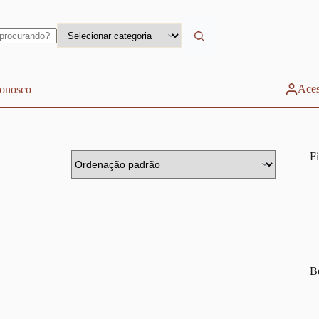
Aces
conosco
Fi
Be