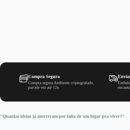
Compra Segura
Envia
Compra segura Ambiente criptografado,
Embala
parcele em até 12x
encanta
"Quantas ideias já morreram por falta de um lugar pra viver?"