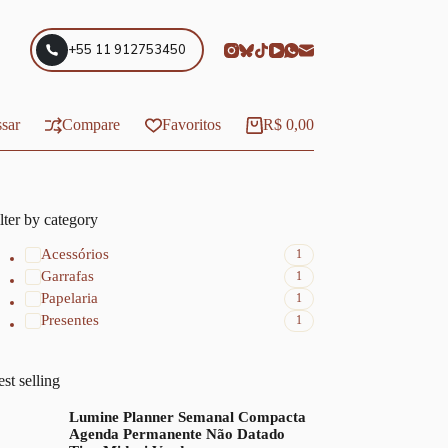
+55 11 912753450
sar
Compare
Favoritos
R$
0,00
Carrinho
lter by category
Acessórios
1
Garrafas
1
Papelaria
1
Presentes
1
st selling
Lumine Planner Semanal Compacta
Agenda Permanente Não Datado