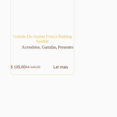
Garrafa Elo Autista French Bulldog
Sparkle
Acessórios
,
Garrafas
,
Presentes
Ler mais
R$
109,00
R$
149,00
O
O
preço
preço
original
atual
era:
é:
R$ 149,00.
R$ 109,00.