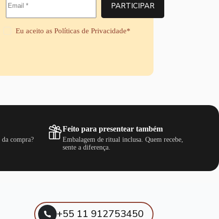
PARTICIPAR
6
8
,
Eu aceito as
Políticas de Privacidade
*
9
9
Feito para presentear também
s da compra?
Embalagem de ritual inclusa. Quem recebe,
sente a diferença.
+55 11 912753450