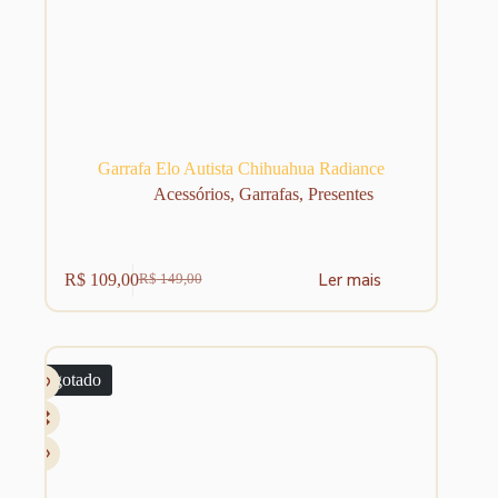
Garrafa Elo Autista Chihuahua Radiance
Acessórios
,
Garrafas
,
Presentes
Ler mais
R$
109,00
R$
149,00
O
O
preço
preço
original
atual
era:
é:
R$ 149,00.
R$ 109,00.
Esgotado