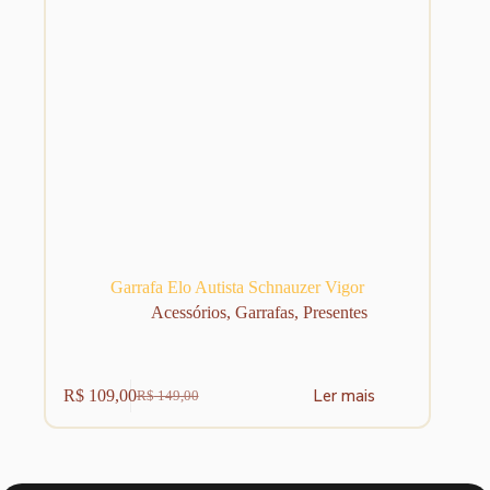
Garrafa Elo Autista Schnauzer Vigor
Acessórios
,
Garrafas
,
Presentes
Ler mais
R$
109,00
R$
149,00
O
O
preço
preço
original
atual
era:
é:
R$ 149,00.
R$ 109,00.