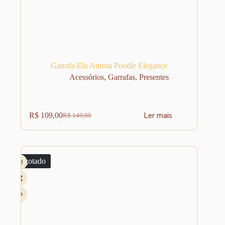
Garrafa Elo Autista Poodle Elegance
Acessórios
,
Garrafas
,
Presentes
Ler mais
R$
109,00
R$
149,00
O
O
preço
preço
original
atual
era:
é:
R$ 149,00.
R$ 109,00.
Esgotado