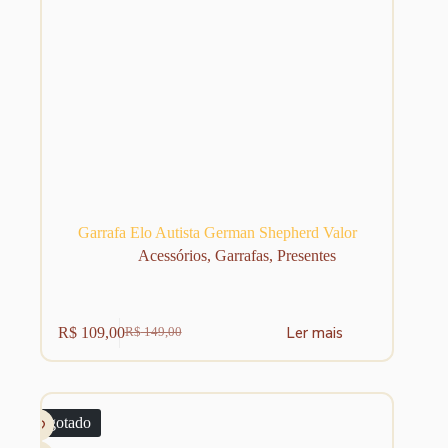
Garrafa Elo Autista German Shepherd Valor
Acessórios
,
Garrafas
,
Presentes
Ler mais
R$
109,00
R$
149,00
O
O
preço
preço
original
atual
era:
é:
R$ 149,00.
R$ 109,00.
Esgotado