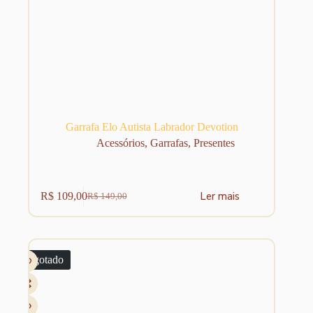
Garrafa Elo Autista Labrador Devotion
Acessórios
,
Garrafas
,
Presentes
Ler mais
R$
109,00
R$
149,00
O
O
preço
preço
original
atual
era:
é:
R$ 149,00.
R$ 109,00.
Esgotado