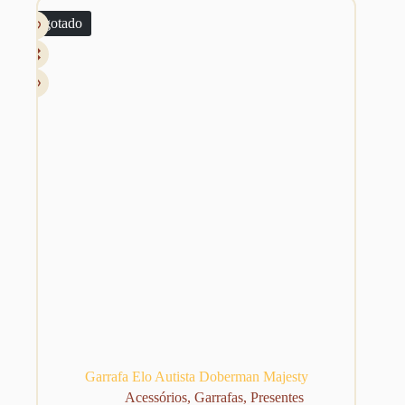
R$ 149,00.
R$ 109,00.
Esgotado
Garrafa Elo Autista Doberman Majesty
Acessórios
,
Garrafas
,
Presentes