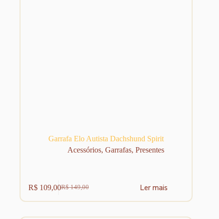
Garrafa Elo Autista Dachshund Spirit
Acessórios
,
Garrafas
,
Presentes
Ler mais
R$
109,00
R$
149,00
O
O
preço
preço
original
atual
era:
é: