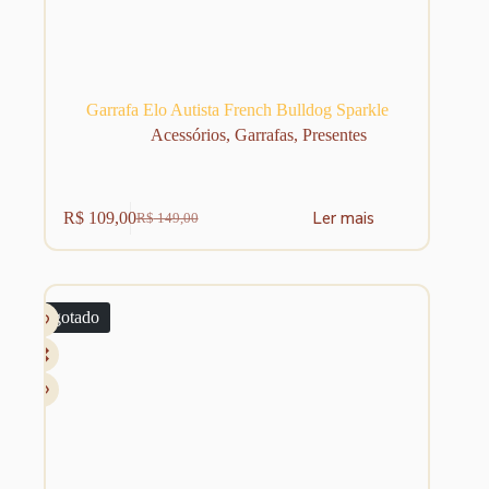
Garrafa Elo Autista French Bulldog Sparkle
Acessórios
,
Garrafas
,
Presentes
Ler mais
R$
109,00
R$
149,00
O
O
preço
preço
original
atual
era:
é:
R$ 149,00.
R$ 109,00.
Esgotado