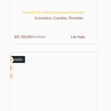
Garrafa Elo Autista Havanese Sunshine
Acessórios
,
Garrafas
,
Presentes
Ler mais
R$
109,00
R$
149,00
O
O
preço
preço
original
atual
era:
é:
R$ 149,00.
R$ 109,00.
Esgotado