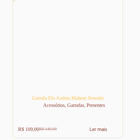
Garrafa Elo Autista Maltese Serenity
Acessórios
,
Garrafas
,
Presentes
Ler mais
R$
109,00
R$
149,00
O
O
preço
preço