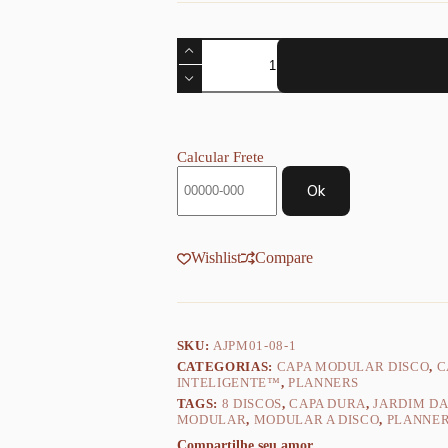
Capa
Planner
Modular
Jardim
das
Estrelas
-
Calcular Frete
Achala
papelaria
Ok
e
planners
quantidade
Wishlist
Compare
SKU:
AJPM01-08-1
CATEGORIAS:
CAPA MODULAR DISCO
,
C
INTELIGENTE™
,
PLANNERS
TAGS:
8 DISCOS
,
CAPA DURA
,
JARDIM DA
MODULAR
,
MODULAR A DISCO
,
PLANNE
Compartilhe seu amor