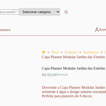
Aces
conosco
Shop
Planners
Modulares
Home
Capa Planner Modular Jardim das Estrelas 
Capa Planner Modular Jardim das Estrelas 
R$
69,99
R$
89,40
O
O
preço
preço
original
atual
Desvende a Capa Planner Modular Jardim 
era:
é:
resistente à água e design noturno encantado
R$ 89,40.
R$ 69,99.
Perfeita para planners de 8 discos.