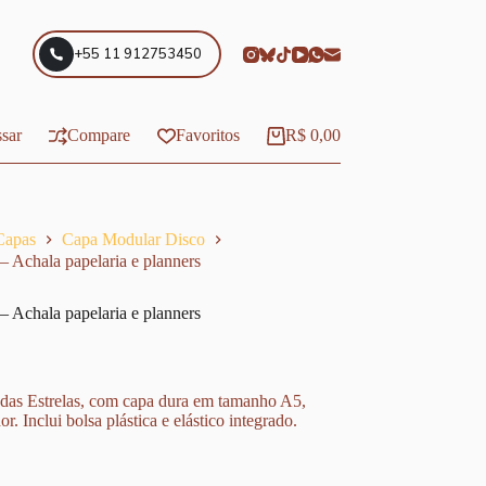
+55 11 912753450
sar
Compare
Favoritos
R$
0,00
Carrinho
Capas
Capa Modular Disco
– Achala papelaria e planners
– Achala papelaria e planners
das Estrelas, com capa dura em tamanho A5,
r. Inclui bolsa plástica e elástico integrado.