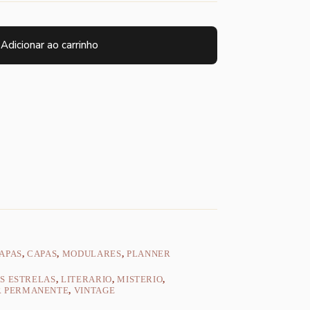
Adicionar ao carrinho
APAS
,
CAPAS
,
MODULARES
,
PLANNER
S ESTRELAS
,
LITERARIO
,
MISTERIO
,
R PERMANENTE
,
VINTAGE