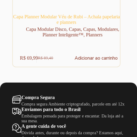
Capa Planner Modular Véu de Rubi – Achala papelaria
e planners
Capa Modular Disco
,
Capas
,
Capas
,
Modulares
,
Planner Inteligente™
,
Planners
Adicionar ao carrinho
R$
69,99
R$
89,40
O
O
preço
preço
original
atual
era:
é:
R$ 89,40.
R$ 69,99.
Compra Segura
Compra segura Ambiente criptografado, parcele em até 12x
Enviamos para todo o Brasil
Embalagem pensada para proteger e encantar. Da loja até a
sua mesa.
A gente cuida de você
Dúvida antes, durante ou depois da compra? Estamos aqui,