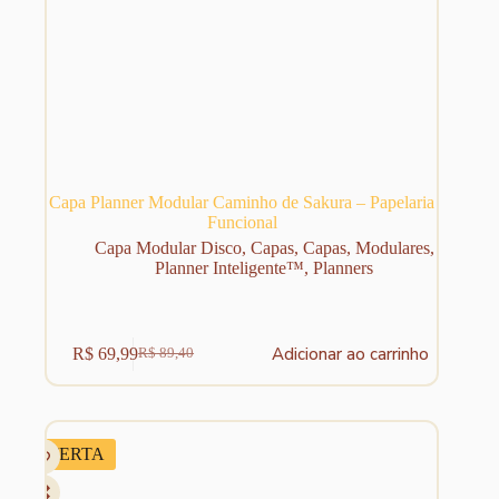
Capa Planner Modular Caminho de Sakura – Papelaria
Funcional
Capa Modular Disco
,
Capas
,
Capas
,
Modulares
,
Planner Inteligente™
,
Planners
Adicionar ao carrinho
R$
69,99
R$
89,40
O
O
preço
preço
original
atual
era:
é:
R$ 89,40.
R$ 69,99.
OFERTA