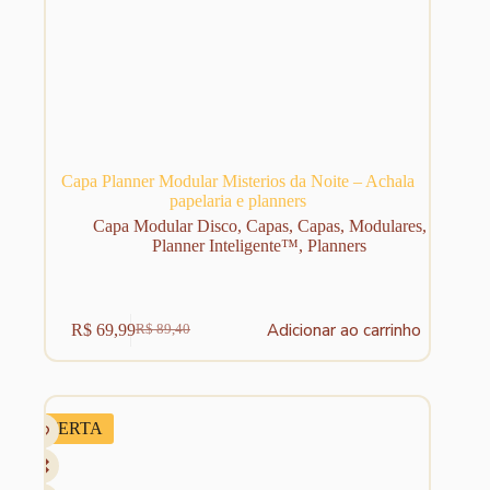
Capa Planner Modular Misterios da Noite – Achala
papelaria e planners
Capa Modular Disco
,
Capas
,
Capas
,
Modulares
,
Planner Inteligente™
,
Planners
Adicionar ao carrinho
R$
69,99
R$
89,40
O
O
preço
preço
original
atual
era:
é:
R$ 89,40.
R$ 69,99.
OFERTA