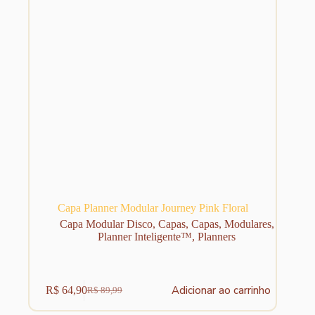
Capa Planner Modular Journey Pink Floral
Capa Modular Disco
,
Capas
,
Capas
,
Modulares
,
Planner Inteligente™
,
Planners
Adicionar ao carrinho
R$
64,90
R$
89,99
O
O
preço
preço