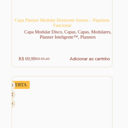
Capa Planner Modular Horizonte Sereno – Papelaria
Funcional
Capa Modular Disco
,
Capas
,
Capas
,
Modulares
,
Planner Inteligente™
,
Planners
Adicionar ao carrinho
R$
69,99
R$
89,40
O
O
preço
preço
original
atual
era:
é:
R$ 89,40.
R$ 69,99.
OFERTA