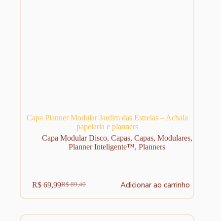
Capa Planner Modular Jardim das Estrelas – Achala
papelaria e planners
Capa Modular Disco
,
Capas
,
Capas
,
Modulares
,
Planner Inteligente™
,
Planners
Adicionar ao carrinho
R$
69,99
R$
89,40
O
O
preço
preço
original
atual
era:
é: