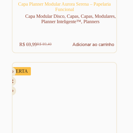
Capa Planner Modular Aurora Serena – Papelaria
Funcional
Capa Modular Disco
,
Capas
,
Capas
,
Modulares
,
Planner Inteligente™
,
Planners
Adicionar ao carrinho
R$
69,99
R$
89,40
O
O
preço
preço
original
atual
era:
é:
R$ 89,40.
R$ 69,99.
OFERTA