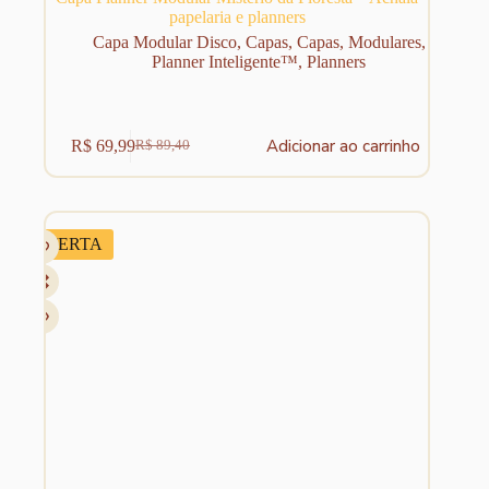
papelaria e planners
Capa Modular Disco
,
Capas
,
Capas
,
Modulares
,
Planner Inteligente™
,
Planners
Adicionar ao carrinho
R$
69,99
R$
89,40
O
O
preço
preço
original
atual
era:
é:
R$ 89,40.
R$ 69,99.
OFERTA