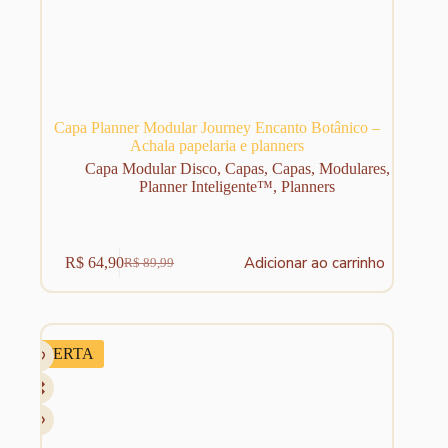
Capa Planner Modular Journey Encanto Botânico –
Achala papelaria e planners
Capa Modular Disco
,
Capas
,
Capas
,
Modulares
,
Planner Inteligente™
,
Planners
Adicionar ao carrinho
R$
64,90
R$
89,99
O
O
preço
preço
original
atual
era:
é:
R$ 89,99.
R$ 64,90.
OFERTA