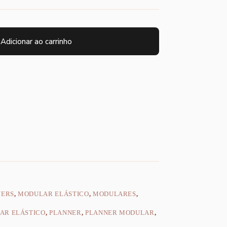
Adicionar ao carrinho
NERS
,
MODULAR ELÁSTICO
,
MODULARES
,
AR ELÁSTICO
,
PLANNER
,
PLANNER MODULAR
,