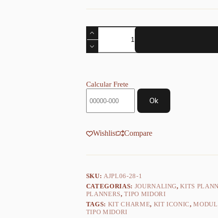
Kit
Planner
Modular
de
Elástico
Datado
Trimestral
Calcular Frete
-
Monte
Ok
o
Seu
-
Tipo
Wishlist
Compare
Midori
-
Branco
90g
quantidade
SKU:
AJPL06-28-1
CATEGORIAS:
JOURNALING
,
KITS PLAN
PLANNERS
,
TIPO MIDORI
TAGS:
KIT CHARME
,
KIT ICONIC
,
MODUL
TIPO MIDORI