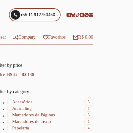
+55 11 912753450
sar
Compare
Favoritos
R$
0,00
Carrinho
lter by price
ice:
R$ 22
-
R$ 130
lter by category
Acessórios
3
Journaling
1
Marcadores de Páginas
3
Marcadores de Texto
1
Papelaria
4