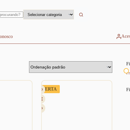
Aces
conosco
Fi
Pr
OFERTA
Fi