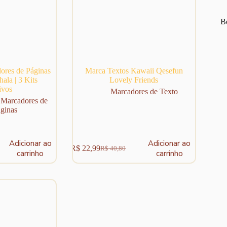
Be
ores de Páginas
Marca Textos Kawaii Qesefun
ala | 3 Kits
Lovely Friends
ivos
Marcadores de Texto
,
Marcadores de
ginas
Adicionar ao
Adicionar ao
R$
22,99
R$
40,80
O
O
carrinho
carrinho
preço
preço
original
atual
era:
é:
R$ 40,80.
R$ 22,99.