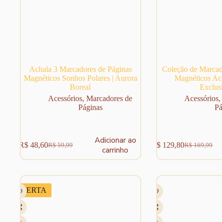
Achala 3 Marcadores de Páginas
Coleção de Marcad
Magnéticos Sonhos Polares | Aurora
Magnéticos Ach
Boreal
Exclus
Acessórios
,
Marcadores de
Acessórios
Páginas
Pá
Adicionar ao
R$
48,60
R$
129,80
R$
59,99
R$
169,99
O
O
O
O
carrinho
preço
preço
preço
preço
original
atual
original
atual
era:
é:
era:
é:
R$ 59,99.
R$ 48,60.
R$ 169,99.
R$ 129,80.
OFERTA