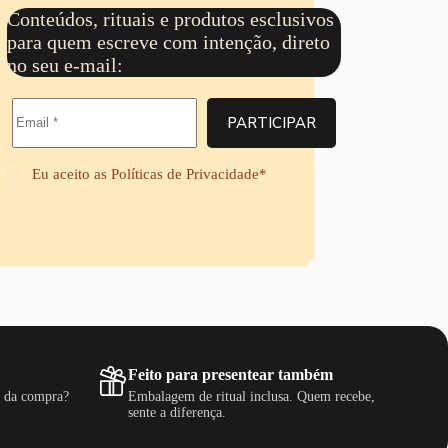
$
r
Conteúdos, rituais e produtos esclusivos
a
6
para quem escreve com intenção, direto
v
8
é
no seu e-mail:
,
s
9
R
9
$
PARTICIPAR
6
8
,
Eu aceito as
Políticas de Privacidade
*
9
9
Feito para presentear também
s da compra?
Embalagem de ritual inclusa. Quem recebe,
sente a diferença.