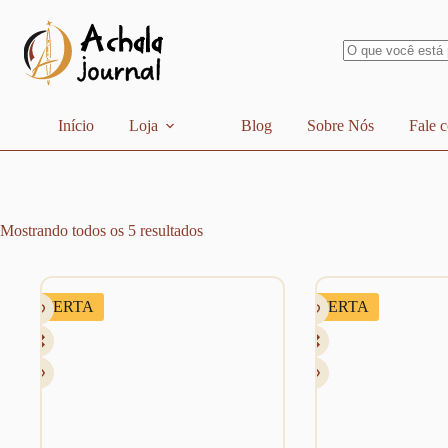
Pular
para
o
conteúdo
Sem
resultados
Início
Loja
Blog
Sobre Nós
Fale 
Mostrando todos os 5 resultados
OFERTA
OFERTA