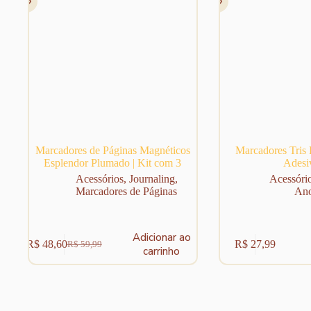
Marcadores de Páginas Magnéticos
Marcadores Tris
Esplendor Plumado | Kit com 3
Adesi
Acessórios
,
Journaling
,
Acessóri
Marcadores de Páginas
Ano
Adicionar ao
R$
48,60
R$
27,99
R$
59,99
O
O
carrinho
preço
preço
original
atual
era:
é:
R$ 59,99.
R$ 48,60.