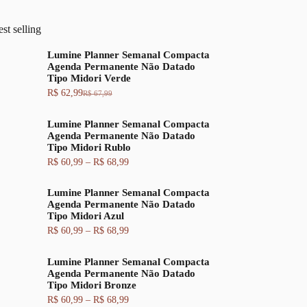
st selling
Lumine Planner Semanal Compacta
Agenda Permanente Não Datado
Tipo Midori Verde
R$
62,99
R$
67,99
O
O
p
p
r
r
Lumine Planner Semanal Compacta
e
e
Agenda Permanente Não Datado
ç
ç
Tipo Midori Rublo
o
o
F
R$
60,99
–
R$
68,99
o
a
a
r
t
i
i
u
Lumine Planner Semanal Compacta
x
g
a
Agenda Permanente Não Datado
a
i
l
Tipo Midori Azul
d
n
é
e
a
:
F
R$
60,99
–
R$
68,99
p
l
R
a
r
e
$
i
e
Lumine Planner Semanal Compacta
r
x
ç
a
6
Agenda Permanente Não Datado
a
o
:
2
Tipo Midori Bronze
d
:
R
,
e
F
R$
60,99
–
R$
68,99
R
$
9
p