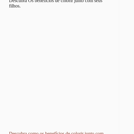
Descubra Os benefícios de colorir junto com seus
filhos.
Descubra como os benefícios de colorir junto com