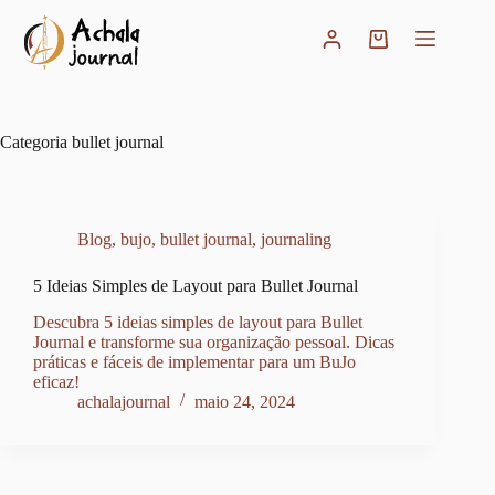
Pular
para
Carrinho
o
conteúdo
Categoria
bullet journal
Blog
,
bujo
,
bullet journal
,
journaling
5 Ideias Simples de Layout para Bullet Journal
Descubra 5 ideias simples de layout para Bullet
Journal e transforme sua organização pessoal. Dicas
práticas e fáceis de implementar para um BuJo
eficaz!
achalajournal
maio 24, 2024