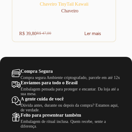
Chaveiro TinyTail Kawaii
Chaveiro
Ler mais
R$
39,80
R$
47,00
O
O
preço
preço
original
atual
era:
é:
R$ 47,00.
R$ 39,80.
Compra Segura
Compra segura Ambiente criptografado, parcele em até 12x
Enviamos para todo o Brasil
Embalagem pensada para proteger e encantar. Da loja até a
sua mesa.
A gente cuida de você
Dúvida antes, durante ou depois da compra? Estamos aqui,
de verdade.
Feito para presentear também
Embalagem de ritual inclusa. Quem recebe, sente a
diferença.