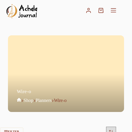
Pular
para
Carrinho
o
conteúdo
Wire-o
Home
Shop
Planners
Wire-o
FILTER