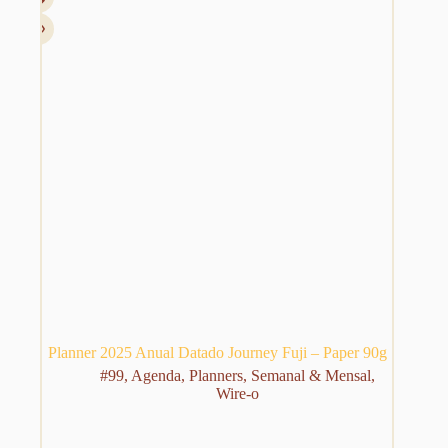
ser
escolhidas
na
página
do
produto
Planner 2025 Anual Datado Journey Fuji – Paper 90g
#99
,
Agenda
,
Planners
,
Semanal & Mensal
,
Wire-o