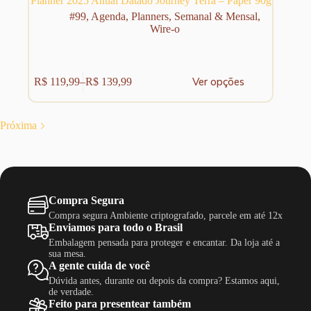
Planner 2025 Anual Datado Journey Terra – Paper 90g
#99
,
Agenda
,
Planners
,
Semanal & Mensal
,
Wire-o
Este
Ver opções
R$
119,99
–
R$
139,99
produto
Faixa
tem
de
várias
preço:
variantes.
R$ 119,99
Próxima
As
através
opções
R$ 139,99
podem
ser
escolhidas
na
Compra Segura
página
Compra segura Ambiente criptografado, parcele em até 12x
do
Enviamos para todo o Brasil
produto
Embalagem pensada para proteger e encantar. Da loja até a
sua mesa.
A gente cuida de você
Dúvida antes, durante ou depois da compra? Estamos aqui,
de verdade.
Feito para presentear também