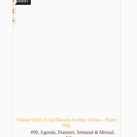
Esgotado
opções
R$ 139,99
podem
ser
escolhidas
na
página
do
produto
Planner 2025 Anual Datado Journey Ocean – Paper
90g
#99
,
Agenda
,
Planners
,
Semanal & Mensal
,