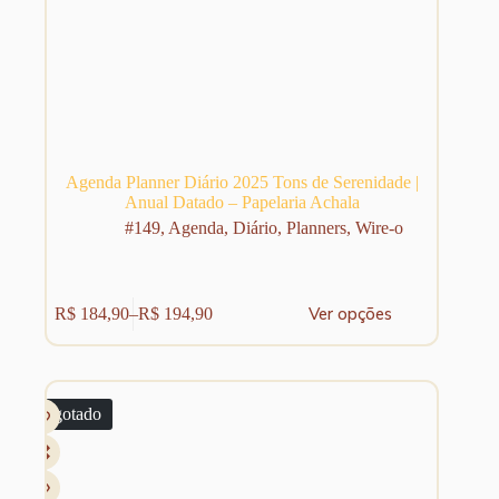
Agenda Planner Diário 2025 Tons de Serenidade |
Anual Datado – Papelaria Achala
#149
,
Agenda
,
Diário
,
Planners
,
Wire-o
Este
Ver opções
R$
184,90
–
R$
194,90
produto
Faixa
tem
de
várias
preço:
variantes.
R$ 184,90
As
através
Esgotado
opções
R$ 194,90
podem
ser
escolhidas
na