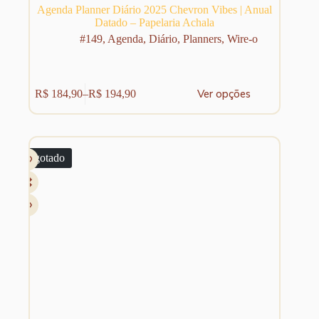
Agenda Planner Diário 2025 Chevron Vibes | Anual
Datado – Papelaria Achala
#149
,
Agenda
,
Diário
,
Planners
,
Wire-o
Este
Ver opções
R$
184,90
–
R$
194,90
produto
Faixa
tem
de
várias
preço:
variantes.
R$ 184,90
As
através
Esgotado
opções
R$ 194,90
podem
ser
escolhidas
na
página
do
produto