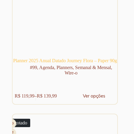
Planner 2025 Anual Datado Journey Flora – Paper 90g
#99
,
Agenda
,
Planners
,
Semanal & Mensal
,
Wire-o
Este
Ver opções
R$
119,99
–
R$
139,99
produto
Faixa
tem
de
várias
preço:
variantes.
R$ 119,99
As
através
Esgotado
opções
R$ 139,99
podem