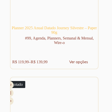
Planner 2025 Anual Datado Journey Silvestre – Paper
90g
#99
,
Agenda
,
Planners
,
Semanal & Mensal
,
Wire-o
Este
Ver opções
R$
119,99
–
R$
139,99
produto
Faixa
tem
de
várias
preço:
variantes.
R$ 119,99
As
através
Esgotado
opções
R$ 139,99
podem
ser
escolhidas
na
página