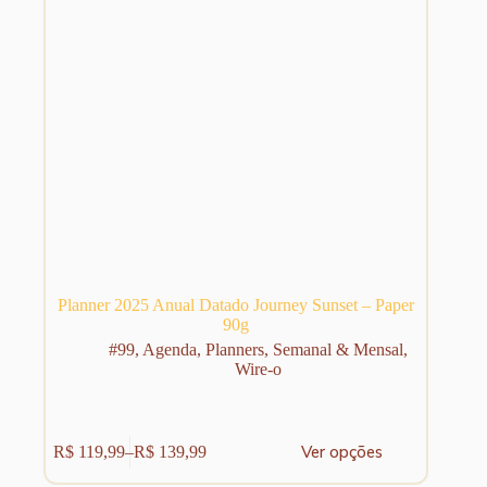
do
produto
Planner 2025 Anual Datado Journey Sunset – Paper
90g
#99
,
Agenda
,
Planners
,
Semanal & Mensal
,
Wire-o
Este
Ver opções
R$
119,99
–
R$
139,99
produto
Faixa
tem
de