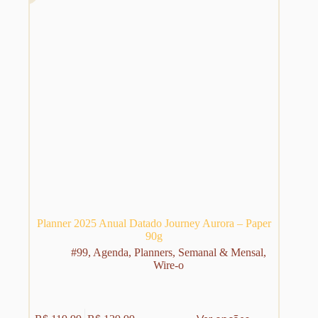
página
do
produto
Planner 2025 Anual Datado Journey Aurora – Paper
90g
#99
,
Agenda
,
Planners
,
Semanal & Mensal
,
Wire-o
Este