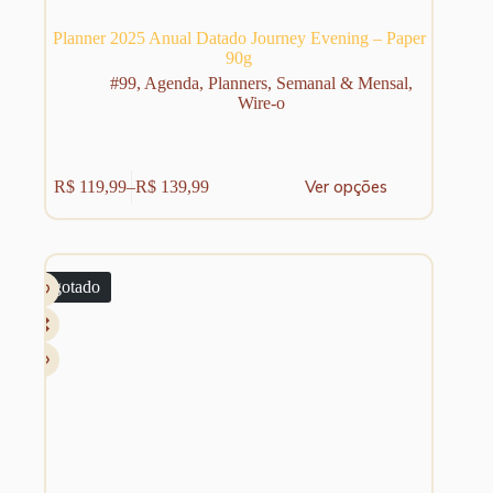
Planner 2025 Anual Datado Journey Evening – Paper
90g
#99
,
Agenda
,
Planners
,
Semanal & Mensal
,
Wire-o
Este
Ver opções
R$
119,99
–
R$
139,99
produto
Faixa
tem
de
várias
preço:
variantes.
R$ 119,99
As
através
Esgotado
opções
R$ 139,99
podem
ser
escolhidas
na
página
do
produto