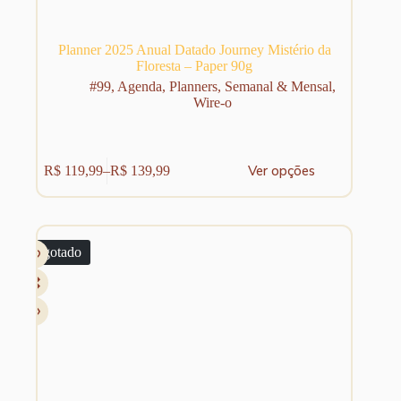
Planner 2025 Anual Datado Journey Mistério da
Floresta – Paper 90g
#99
,
Agenda
,
Planners
,
Semanal & Mensal
,
Wire-o
Este
Ver opções
R$
119,99
–
R$
139,99
produto
Faixa
tem
de
várias
preço:
variantes.
R$ 119,99
As
através
Esgotado
opções
R$ 139,99
podem
ser
escolhidas
na
página
do
produto