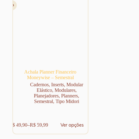
Achala Planner Financeiro
Moneywise – Semestral
Cadernos
,
Inserts
,
Modular
Elástico
,
Modulares
,
Planejadores
,
Planners
,
Semestral
,
Tipo Midori
Este
Ver opções
R$
49,90
–
R$
59,99
produto
Faixa
tem
de
várias
preço: