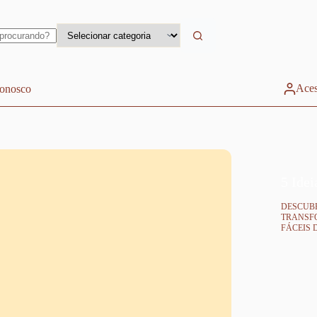
Aces
conosco
5 Idei
DESCUBR
TRANSFO
FÁCEIS 