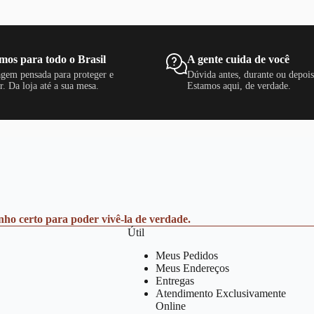
mos para todo o Brasil
A gente cuida de você
gem pensada para proteger e
Dúvida antes, durante ou depoi
r. Da loja até a sua mesa.
Estamos aqui, de verdade.
anho certo para poder vivê-la de verdade.
Útil
Meus Pedidos
Meus Endereços
Entregas
Atendimento Exclusivamente
Online