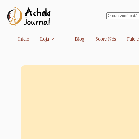
Pular
para
o
conteúdo
Sem
resultados
Início
Loja
Blog
Sobre Nós
Fale 