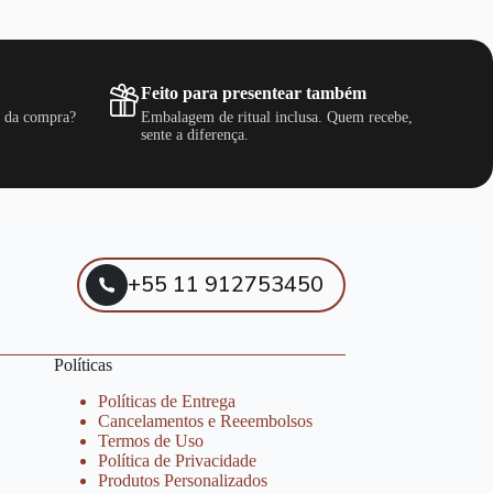
Feito para presentear também
s da compra?
Embalagem de ritual inclusa. Quem recebe,
sente a diferença.
+55 11 912753450
Políticas
Políticas de Entrega
Cancelamentos e Reeembolsos
Termos de Uso
Política de Privacidade
Produtos Personalizados