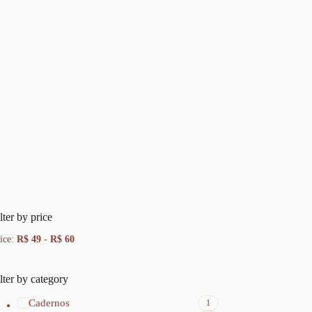
lter by price
ice:
R$ 49
-
R$ 60
lter by category
Cadernos
1