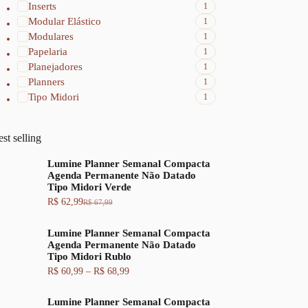
Inserts
1
Modular Elástico
1
Modulares
1
Papelaria
1
Planejadores
1
Planners
1
Tipo Midori
1
st selling
Lumine Planner Semanal Compacta
Agenda Permanente Não Datado
Tipo Midori Verde
R$
62,99
R$
67,99
O
O
p
p
r
r
Lumine Planner Semanal Compacta
e
e
Agenda Permanente Não Datado
ç
ç
Tipo Midori Rublo
o
o
F
R$
60,99
–
R$
68,99
o
a
a
r
t
i
i
u
Lumine Planner Semanal Compacta
x
g
a