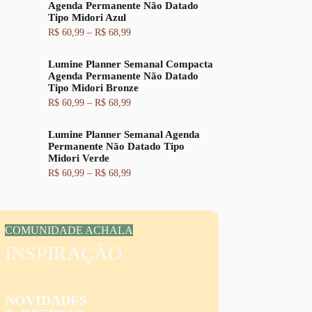
Agenda Permanente Não Datado
a
i
l
Tipo Midori Azul
d
n
é
e
a
:
F
R$
60,99
–
R$
68,99
p
l
R
a
r
e
$
i
e
Lumine Planner Semanal Compacta
r
x
ç
a
6
Agenda Permanente Não Datado
a
o
:
2
Tipo Midori Bronze
d
:
R
,
e
F
R$
60,99
–
R$
68,99
R
$
9
p
a
$
9
r
i
6
.
e
Lumine Planner Semanal Agenda
x
6
7
ç
Permanente Não Datado Tipo
a
0
,
o
Midori Verde
d
,
9
:
e
F
R$
60,99
–
R$
68,99
9
9
R
p
a
9
.
$
r
i
a
e
x
t
6
ç
a
r
0
o
d
a
COMUNIDADE ACHALA
,
:
e
v
9
R
INSPIRAÇÃO
p
é
9
$
r
s
a
e
R
t
6
ç
$
r
0
o
NOVIDADES
a
,
:
6
v