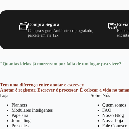
Compra Segura
Envia
Compra segura Ambiente criptografado,
Embala
parcele em até 12x
encanta
"Quantas ideias já morreram por falta de um lugar pra viver?"
Tem uma diferença entre anotar e escrever.
Anotar é registrar. Escrever é processar. É colocar a vida no tam
Loja
Sobre Nós
Planners
Quem somos
Modulares Inteligentes
FAQ
Papelaria
Nosso Blog
Journaling
Nossa Loja
Presentes
Fale Conosco