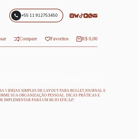
+55 11 912753450
sar
Compare
Favoritos
R$
0,00
Carrinho
as Simples de Layout para Bullet Journal
A 5 IDEIAS SIMPLES DE LAYOUT PARA BULLET JOURNAL E
RME SUA ORGANIZAÇÃO PESSOAL. DICAS PRÁTICAS E
DE IMPLEMENTAR PARA UM BUJO EFICAZ!