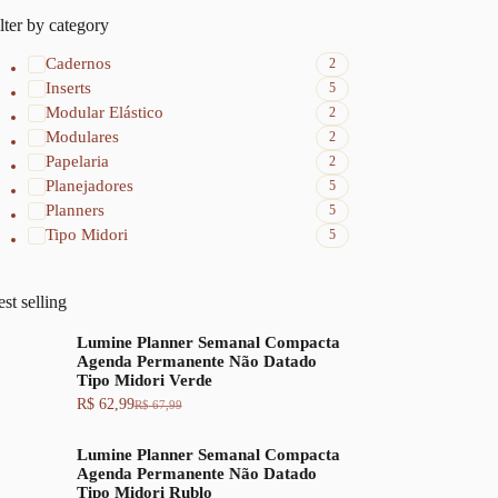
lter by category
Cadernos
2
Inserts
5
Modular Elástico
2
Modulares
2
Papelaria
2
Planejadores
5
Planners
5
Tipo Midori
5
st selling
Lumine Planner Semanal Compacta
Agenda Permanente Não Datado
Tipo Midori Verde
R$
62,99
R$
67,99
O
O
p
p
r
r
Lumine Planner Semanal Compacta
e
e
Agenda Permanente Não Datado
ç
ç
Tipo Midori Rublo