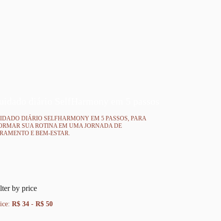
uidado diário SelfHarmony em 5 passos
IDADO DIÁRIO SELFHARMONY EM 5 PASSOS, PARA
ORMAR SUA ROTINA EM UMA JORNADA DE
RAMENTO E BEM-ESTAR.
lter by price
ice:
R$ 34
-
R$ 50