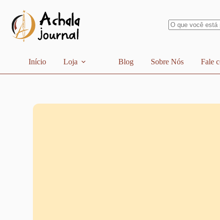
Pular
para
o
conteúdo
Sem
resultados
Início
Loja
Blog
Sobre Nós
Fale 