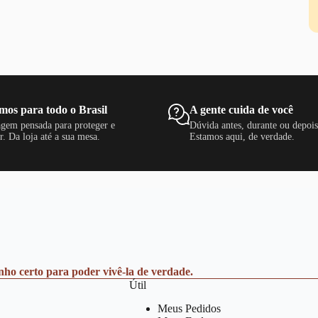
mos para todo o Brasil
A gente cuida de você
gem pensada para proteger e
Dúvida antes, durante ou depoi
r. Da loja até a sua mesa.
Estamos aqui, de verdade.
anho certo para poder vivê-la de verdade.
Útil
Meus Pedidos