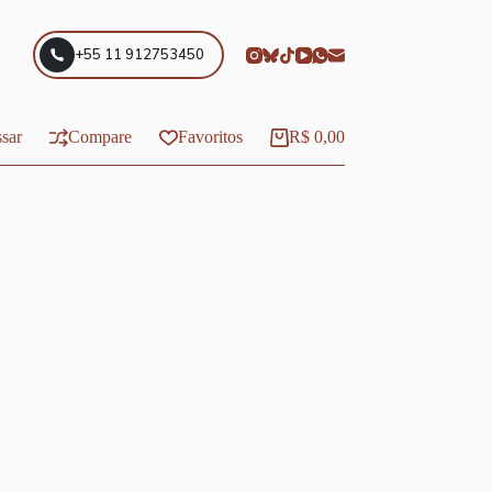
+55 11 912753450
sar
Compare
Favoritos
R$
0,00
Carrinho