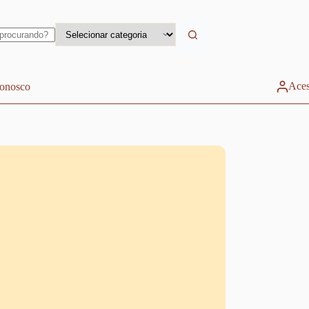
Aces
conosco