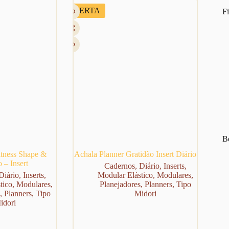
OFERTA
Fi
Be
itness Shape &
Achala Planner Gratidão Insert Diário
 – Insert
Cadernos
,
Diário
,
Inserts
,
Diário
,
Inserts
,
Modular Elástico
,
Modulares
,
tico
,
Modulares
,
Planejadores
,
Planners
,
Tipo
,
Planners
,
Tipo
Midori
idori