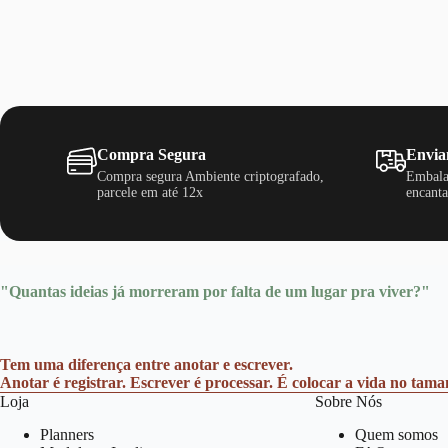
Compra Segura
Envia
Compra segura Ambiente criptografado,
Embala
parcele em até 12x
encanta
"Quantas ideias já morreram por falta de um lugar pra viver?"
Tem uma diferença entre anotar e escrever.
Anotar é registrar. Escrever é processar. É colocar a vida no tam
Loja
Sobre Nós
Planners
Quem somos