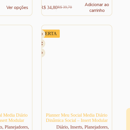
Adicionar ao
Ver opções
R$
34,80
R$
39,70
O
O
carrinho
preço
preço
original
atual
era:
é:
R$ 39,70.
R$ 34,80.
OFERTA
l Media Diário
Planner Meu Social Media Diário
nsert Modular
Dinâmica Social – Insert Modular
ts
,
Planejadores
,
Diário
,
Inserts
,
Planejadores
,