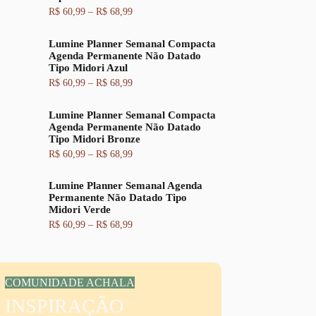
o
o
F
R$
60,99
–
R$
68,99
o
a
a
r
t
i
i
u
Lumine Planner Semanal Compacta
x
g
a
Agenda Permanente Não Datado
a
i
l
Tipo Midori Azul
d
n
é
e
a
:
F
R$
60,99
–
R$
68,99
p
l
R
a
r
e
$
i
e
Lumine Planner Semanal Compacta
r
x
ç
a
6
Agenda Permanente Não Datado
a
o
:
2
Tipo Midori Bronze
d
:
R
,
e
F
R$
60,99
–
R$
68,99
R
$
9
p
a
$
9
r
i
6
.
e
Lumine Planner Semanal Agenda
x
6
7
ç
Permanente Não Datado Tipo
a
0
,
o
Midori Verde
d
,
9
:
e
F
R$
60,99
–
R$
68,99
9
9
R
p
a
9
.
$
r
i
a
e
x
t
6
ç
a
r
0
o
d
a
COMUNIDADE ACHALA
,
:
e
v
9
R
INSPIRAÇÃO
p
é
9
$
r
s