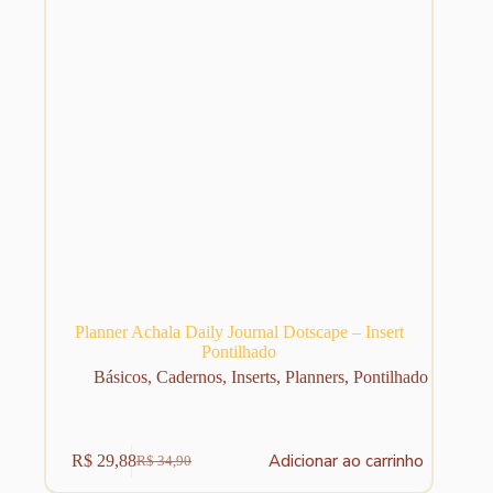
Planner Achala Daily Journal Dotscape – Insert
Pontilhado
Básicos
,
Cadernos
,
Inserts
,
Planners
,
Pontilhado
Adicionar ao carrinho
R$
29,88
R$
34,90
O
O
preço
preço