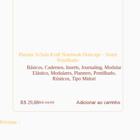
Planner Achala Kraft Notebook Dotscape – Insert
Pontilhado
Básicos
,
Cadernos
,
Inserts
,
Journaling
,
Modular
Elástico
,
Modulares
,
Planners
,
Pontilhado
,
Rústicos
,
Tipo Midori
Adicionar ao carrinho
R$
29,88
R$
34,90
O
O
preço
preço
original
atual
era:
é:
Próxima
R$ 34,90.
R$ 29,88.