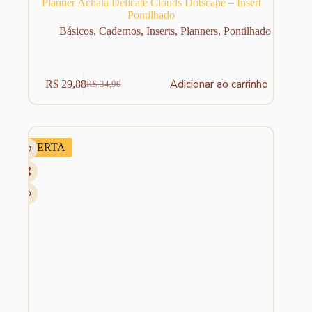
Planner Achala Delicate Clouds Dotscape – Insert
Pontilhado
Básicos
,
Cadernos
,
Inserts
,
Planners
,
Pontilhado
Adicionar ao carrinho
R$
29,88
R$
34,90
O
O
preço
preço
original
atual
era:
é:
R$ 34,90.
R$ 29,88.
OFERTA