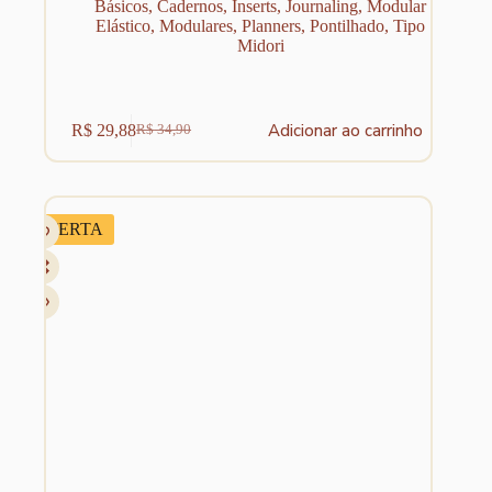
Básicos
,
Cadernos
,
Inserts
,
Journaling
,
Modular
Elástico
,
Modulares
,
Planners
,
Pontilhado
,
Tipo
Midori
Adicionar ao carrinho
R$
29,88
R$
34,90
O
O
preço
preço
original
atual
era:
é:
R$ 34,90.
R$ 29,88.
OFERTA