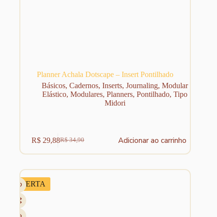
Planner Achala Dotscape – Insert Pontilhado
Básicos
,
Cadernos
,
Inserts
,
Journaling
,
Modular
Elástico
,
Modulares
,
Planners
,
Pontilhado
,
Tipo
Midori
Adicionar ao carrinho
R$
29,88
R$
34,90
O
O
preço
preço
original
atual
era:
é:
R$ 34,90.
R$ 29,88.
OFERTA