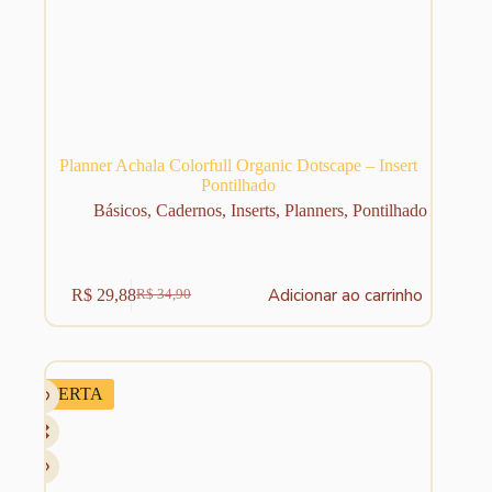
Planner Achala Colorfull Organic Dotscape – Insert
Pontilhado
Básicos
,
Cadernos
,
Inserts
,
Planners
,
Pontilhado
Adicionar ao carrinho
R$
29,88
R$
34,90
O
O
preço
preço
original
atual
era:
é:
R$ 34,90.
R$ 29,88.
OFERTA