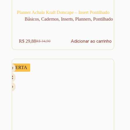
Planner Achala Kraft Dotscape – Insert Pontilhado
Básicos
,
Cadernos
,
Inserts
,
Planners
,
Pontilhado
Adicionar ao carrinho
R$
29,88
R$
34,90
O
O
preço
preço
original
atual
era:
é:
R$ 34,90.
R$ 29,88.
OFERTA