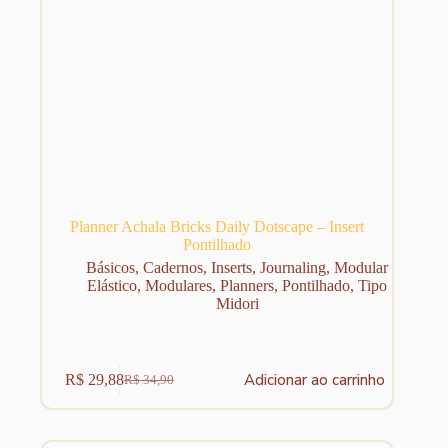
Planner Achala Bricks Daily Dotscape – Insert
Pontilhado
Básicos
,
Cadernos
,
Inserts
,
Journaling
,
Modular
Elástico
,
Modulares
,
Planners
,
Pontilhado
,
Tipo
Midori
Adicionar ao carrinho
R$
29,88
R$
34,90
O
O
preço
preço
original
atual
era:
é: