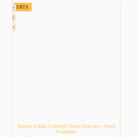
R$ 34,90.
R$ 29,88.
OFERTA
Planner Achala Colorfull Clouds Dotscape – Insert
Pontilhado