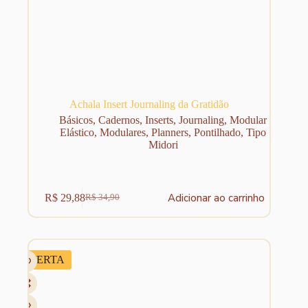
Achala Insert Journaling da Gratidão
Básicos
,
Cadernos
,
Inserts
,
Journaling
,
Modular
Elástico
,
Modulares
,
Planners
,
Pontilhado
,
Tipo
Midori
Adicionar ao carrinho
R$
29,88
R$
34,90
O
O
preço
preço
original
atual
era:
é:
R$ 34,90.
R$ 29,88.
OFERTA