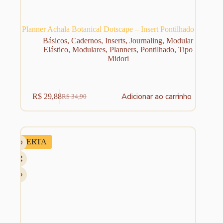
Planner Achala Botanical Dotscape – Insert Pontilhado
Básicos
,
Cadernos
,
Inserts
,
Journaling
,
Modular
Elástico
,
Modulares
,
Planners
,
Pontilhado
,
Tipo
Midori
Adicionar ao carrinho
R$
29,88
R$
34,90
O
O
preço
preço
original
atual
era:
é:
R$ 34,90.
R$ 29,88.
OFERTA