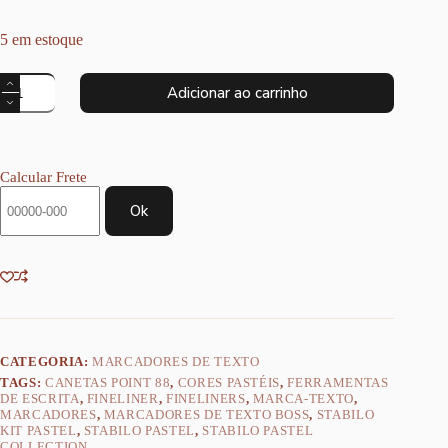
5 em estoque
Stabilo
Adicionar ao carrinho
KIT
PASTEL
COLLECTION
-
Marca
Calcular Frete
Texto
+
Ok
Fineliners
quantidade
CATEGORIA:
MARCADORES DE TEXTO
TAGS:
CANETAS POINT 88
,
CORES PASTÉIS
,
FERRAMENTAS
DE ESCRITA
,
FINELINER
,
FINELINERS
,
MARCA-TEXTO
,
MARCADORES
,
MARCADORES DE TEXTO BOSS
,
STABILO
KIT PASTEL
,
STABILO PASTEL
,
STABILO PASTEL
COLLECTION