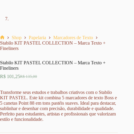
Shop
Papelaria
Marcadores de Texto
Home
Stabilo KIT PASTEL COLLECTION – Marca Texto +
Fineliners
Stabilo KIT PASTEL COLLECTION – Marca Texto +
Fineliners
R$
101,25
R$
135,00
O
O
preço
preço
original
atual
Transforme seus estudos e trabalhos criativos com o Stabilo
era:
é:
KIT PASTEL. Este kit combina 5 marcadores de texto Boss e
R$ 135,00.
R$ 101,25.
5 canetas Point 88 em tons pastéis suaves. Ideal para destacar,
sublinhar e desenhar com precisão, durabilidade e qualidade.
Perfeito para estudantes, artistas e profissionais que valorizam
estilo e funcionalidade.