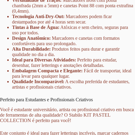
Versatilidade de Traços:
Marcadores Boss com ponta
chanfrada (2mm a 5mm) e canetas Point 88 com ponta extrafina
(0,4mm).
Tecnologia Anti-Dry-Out:
Marcadores podem ficar
destampados por até 4 horas sem secar.
Tintas à Base de Água:
Atóxicas e sem cheiro, seguras para
uso por todos.
Design Anatômico:
Marcadores e canetas com formatos
confortáveis para uso prolongado.
Alta Durabilidade:
Produtos feitos para durar e garantir
qualidade no dia a dia.
Ideal para Diversas Atividades:
Perfeito para estudar,
desenhar, fazer letterings e anotações detalhadas.
Embalagem Compacta e Elegante:
Fácil de transportar, ideal
para levar para qualquer lugar.
Qualidade Incomparável:
A escolha preferida de estudantes,
artistas e profissionais criativos.
Perfeito para Estudantes e Profissionais Criativos
Você é estudante universitário, artista ou profissional criativo em busca
de ferramentas de alta qualidade? O Stabilo KIT PASTEL
COLLECTION é perfeito para você!
Este conjunto é ideal para fazer letterings incríveis, marcar cadernos