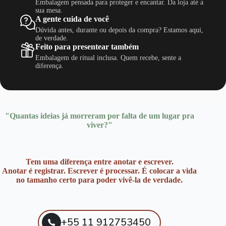
Embalagem pensada para proteger e encantar. Da loja até a
sua mesa.
A gente cuida de você
Dúvida antes, durante ou depois da compra? Estamos aqui,
de verdade.
Feito para presentear também
Embalagem de ritual inclusa. Quem recebe, sente a
diferença.
"Quantas ideias já morreram por falta de um lugar pra
viver?"
Tem uma diferença entre anotar e escrever.
Anotar é registrar. Escrever é processar. É colocar a vida
no tamanho certo para poder vivê-la de verdade.
+55 11 912753450