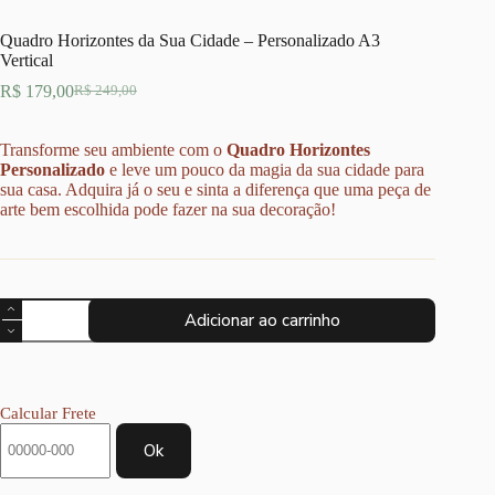
Quadro Horizontes da Sua Cidade – Personalizado A3
Vertical
R$
179,00
R$
249,00
O
O
preço
preço
original
atual
Transforme seu ambiente com o
Quadro Horizontes
era:
é:
Personalizado
e leve um pouco da magia da sua cidade para
R$ 249,00.
R$ 179,00.
sua casa. Adquira já o seu e sinta a diferença que uma peça de
arte bem escolhida pode fazer na sua decoração!
Quadro
Adicionar ao carrinho
Horizontes
da
Sua
Cidade
-
Calcular Frete
Personalizado
A3
Ok
Vertical
quantidade