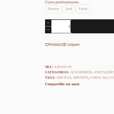
Cores-predominantes
Branco
Azul
Verde
Notas
Adesivas
Heart
Love
quantidade
Wishlist
Compare
SKU:
AJNA01-01
CATEGORIAS:
ACESSÓRIOS
,
ANOTAÇÕE
TAGS:
ADESIVA
,
ADESIVO
,
CORACAO
,
CO
Compartilhe seu amor