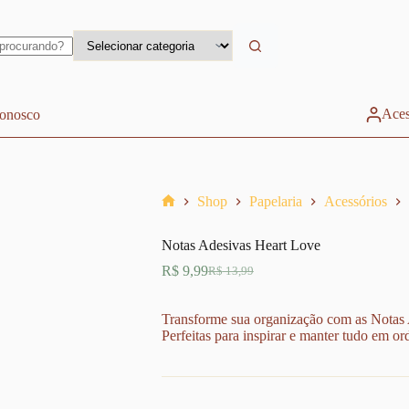
Aces
conosco
Shop
Papelaria
Acessórios
Home
Notas Adesivas Heart Love
R$
9,99
R$
13,99
O
O
preço
preço
original
atual
Transforme sua organização com as Notas 
era:
é:
Perfeitas para inspirar e manter tudo em or
R$ 13,99.
R$ 9,99.