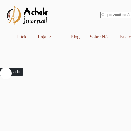
Pular
para
o
conteúdo
Sem
resultados
Início
Loja
Blog
Sobre Nós
Fale 
Esgotado