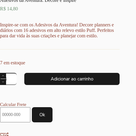
Adesivos da Aventura: Decore e Inspire
R$
14,80
Inspire-se com os Adesivos da Aventura! Decore planners e
diários com 16 adesivos em alto relevo estilo Puff. Perfeitos
para dar vida às suas criações e planejar com estilo.
7 em estoque
Adesivos
Adicionar ao carrinho
da
Aventura:
Decore
e
Inspire
Calcular Frete
quantidade
Ok