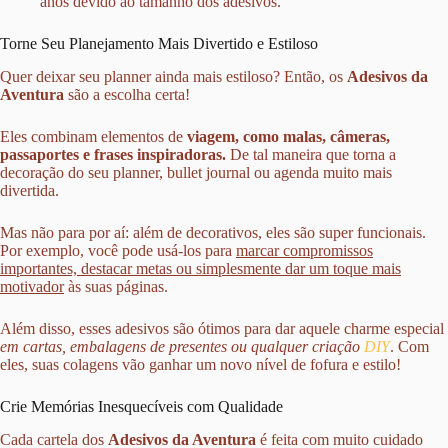
anos devido ao tamanho dos adesivos.
Torne Seu Planejamento Mais Divertido e Estiloso
Quer deixar seu planner ainda mais estiloso? Então, os
Adesivos da
Aventura
são a escolha certa!
Eles combinam elementos de
viagem, como malas, câmeras,
passaportes e frases inspiradoras.
De tal maneira que torna a
decoração do seu planner, bullet journal ou agenda muito mais
divertida.
Mas não para por aí: além de decorativos, eles são super funcionais.
Por exemplo, você pode usá-los para
marcar compromissos
importantes, destacar metas ou simplesmente dar um toque mais
motivador
às suas páginas.
Além disso, esses adesivos são ótimos para dar aquele charme especial
em cartas, embalagens de presentes ou qualquer criação
DIY
. Com
eles, suas colagens vão ganhar um novo nível de fofura e estilo!
Crie Memórias Inesquecíveis com Qualidade
Cada cartela dos
Adesivos da Aventura
é feita com muito cuidado