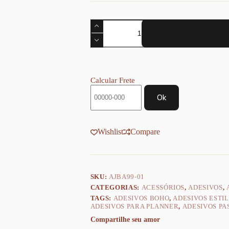
Achala
Kit
Adesivos
para
Planner
-
Toques
Calcular Frete
de
Serenidade
Ok
quantidade
Wishlist
Compare
SKU:
AJBA99-01
CATEGORIAS:
ACESSÓRIOS
,
ADESIVOS
,
TAGS:
ADESIVOS BOHO
,
ADESIVOS ESTI
ADESIVOS PARA PLANNER
,
ADESIVOS PA
Compartilhe seu amor