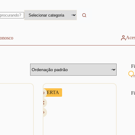
Aces
conosco
Fi
Pr
OFERTA
Fi