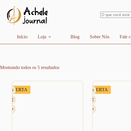
Pular
para
o
conteúdo
Sem
resultados
Início
Loja
Blog
Sobre Nós
Fale 
Mostrando todos os 5 resultados
OFERTA
OFERTA