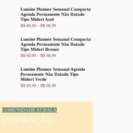
a
r
t
i
i
u
Lumine Planner Semanal Compacta
x
g
a
Agenda Permanente Não Datado
a
i
l
Tipo Midori Azul
d
n
é
e
a
:
F
R$
60,99
–
R$
68,99
p
l
R
a
r
e
$
i
e
Lumine Planner Semanal Compacta
r
x
ç
a
6
Agenda Permanente Não Datado
a
o
:
2
Tipo Midori Bronze
d
:
R
,
e
F
R$
60,99
–
R$
68,99
R
$
9
p
a
$
9
r
i
6
.
e
Lumine Planner Semanal Agenda
x
6
7
ç
Permanente Não Datado Tipo
a
0
,
o
Midori Verde
d
,
9
:
e
F
R$
60,99
–
R$
68,99
9
9
R
p
a
9
.
$
r
i
a
e
x
t
6
ç
a
r
0
o
d
a
COMUNIDADE ACHALA
,
:
e
v
9
R
INSPIRAÇÃO
p
é
9
$
r
s
a
e
R
t
6
ç