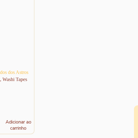
escolhidas
na
página
do
produto
dos dos Astros
,
Washi Tapes
Adicionar ao
carrinho