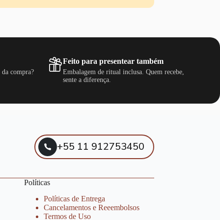
Feito para presentear também
s da compra?
Embalagem de ritual inclusa. Quem recebe,
sente a diferença.
+55 11 912753450
Políticas
Políticas de Entrega
Cancelamentos e Reeembolsos
Termos de Uso