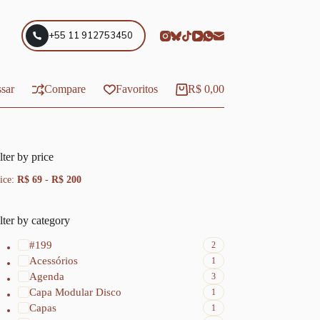
+55 11 912753450
sar
Compare
Favoritos
R$
0,00
Carrinho
lter by price
ice:
R$ 69
-
R$ 200
lter by category
#199
2
Acessórios
1
Agenda
3
Capa Modular Disco
1
Capas
1