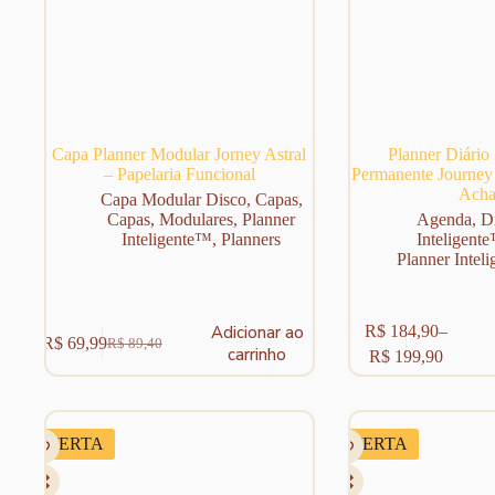
Capa Planner Modular Jorney Astral
Planner Diário
– Papelaria Funcional
Permanente Journey 
Acha
Capa Modular Disco
,
Capas
,
Capas
,
Modulares
,
Planner
Agenda
,
D
Inteligente™
,
Planners
Inteligent
Planner Intel
Este
R$
184,90
–
Adicionar ao
R$
69,99
R$
89,40
produto
O
O
Faixa
carrinho
R$
199,90
tem
preço
preço
de
várias
original
atual
preço:
variantes.
era:
é:
R$ 184,90
As
R$ 89,40.
R$ 69,99.
através
OFERTA
OFERTA
opções
R$ 199,90
podem
ser