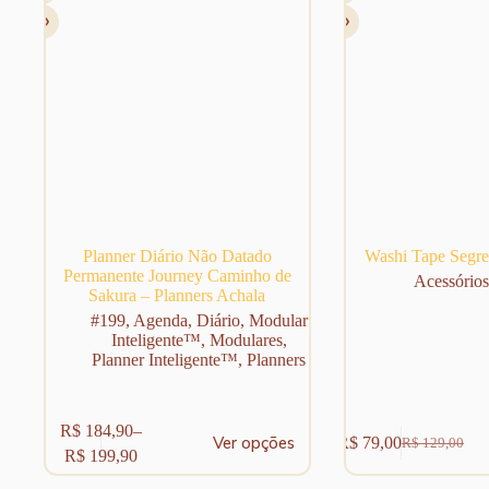
escolhidas
na
página
do
produto
Planner Diário Não Datado
Washi Tape Segre
Permanente Journey Caminho de
Acessórios
Sakura – Planners Achala
#199
,
Agenda
,
Diário
,
Modular
Inteligente™
,
Modulares
,
Planner Inteligente™
,
Planners
Este
R$
184,90
–
Ver opções
R$
79,00
R$
129,00
produto
Faixa
O
O
R$
199,90
tem
de
preço
preço
várias