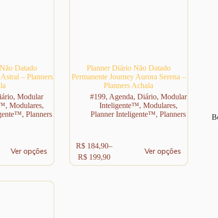
 Não Datado
Planner Diário Não Datado
Astral – Planners
Permanente Journey Aurora Serena –
la
Planners Achala
iário
,
Modular
#199
,
Agenda
,
Diário
,
Modular
e™
,
Modulares
,
Inteligente™
,
Modulares
,
igente™
,
Planners
Planner Inteligente™
,
Planners
Be
Este
R$
184,90
–
Ver opções
Ver opções
produto
Faixa
R$
199,90
tem
de
várias
preço:
variantes.
R$ 184,90
As
através
opções
R$ 199,90
podem
ser