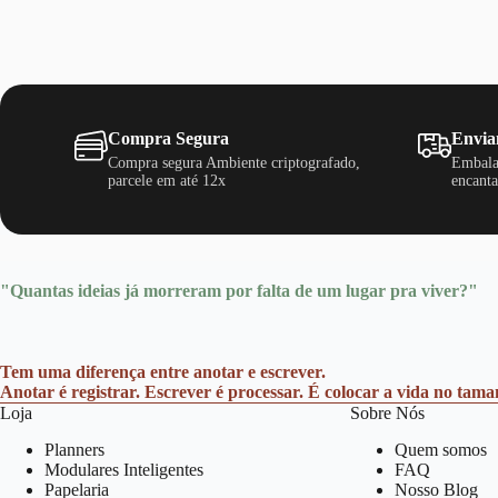
Compra Segura
Envia
Compra segura Ambiente criptografado,
Embala
parcele em até 12x
encanta
"Quantas ideias já morreram por falta de um lugar pra viver?"
Tem uma diferença entre anotar e escrever.
Anotar é registrar. Escrever é processar. É colocar a vida no tam
Loja
Sobre Nós
Planners
Quem somos
Modulares Inteligentes
FAQ
Papelaria
Nosso Blog