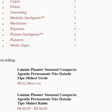
Capas
1
Diário
3
Journaling
1
Modular Inteligente™
3
Modulares
4
Papelaria
4
Planner Inteligente™
4
Planners
4
Washi Tapes
1
st selling
Lumine Planner Semanal Compacta
Agenda Permanente Não Datado
Tipo Midori Verde
R$
62,99
R$
67,99
O
O
p
p
r
r
Lumine Planner Semanal Compacta
e
e
Agenda Permanente Não Datado
ç
ç
Tipo Midori Rublo
o
o
F
R$
60,99
–
R$
68,99
o
a