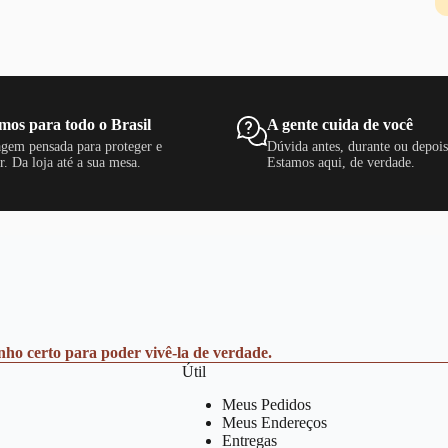
mos para todo o Brasil
A gente cuida de você
gem pensada para proteger e
Dúvida antes, durante ou depoi
r. Da loja até a sua mesa.
Estamos aqui, de verdade.
anho certo para poder vivê-la de verdade.
Útil
Meus Pedidos
Meus Endereços
Entregas