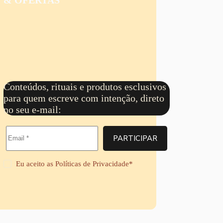
9
R
8
é
9
$
,
s
a
9
R
t
6
9
$
r
0
a
,
6
v
9
8
é
9
,
s
a
9
R
t
9
$
r
Conteúdos, rituais e produtos esclusivos
a
6
para quem escreve com intenção, direto
v
8
é
no seu e-mail:
,
s
9
R
9
$
PARTICIPAR
6
8
,
Eu aceito as
Políticas de Privacidade
*
9
9