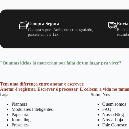
Compra Segura
Envia
Compra segura Ambiente criptografado,
Embala
parcele em até 12x
encanta
"Quantas ideias já morreram por falta de um lugar pra viver?"
Tem uma diferença entre anotar e escrever.
Anotar é registrar. Escrever é processar. É colocar a vida no tam
Loja
Sobre Nós
Planners
Quem somos
Modulares Inteligentes
FAQ
Papelaria
Nosso Blog
Journaling
Nossa Loja
Presentes
Fale Conosco