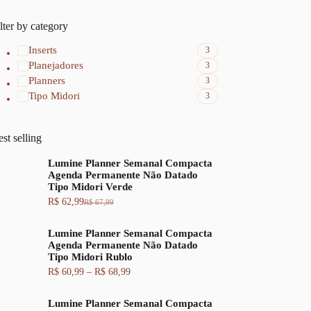
lter by category
Inserts
3
Planejadores
3
Planners
3
Tipo Midori
3
st selling
Lumine Planner Semanal Compacta
Agenda Permanente Não Datado
Tipo Midori Verde
R$
62,99
R$
67,99
O
O
p
p
r
r
Lumine Planner Semanal Compacta
e
e
Agenda Permanente Não Datado
ç
ç
Tipo Midori Rublo
o
o
F
R$
60,99
–
R$
68,99
o
a
a
r
t
i
i
u
Lumine Planner Semanal Compacta
x
g
a