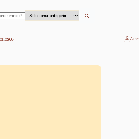
Aces
conosco