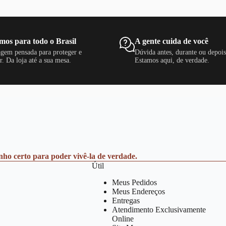
mos para todo o Brasil
A gente cuida de você
gem pensada para proteger e
Dúvida antes, durante ou depoi
r. Da loja até a sua mesa.
Estamos aqui, de verdade.
anho certo para poder vivê-la de verdade.
Útil
Meus Pedidos
Meus Endereços
Entregas
Atendimento Exclusivamente
Online