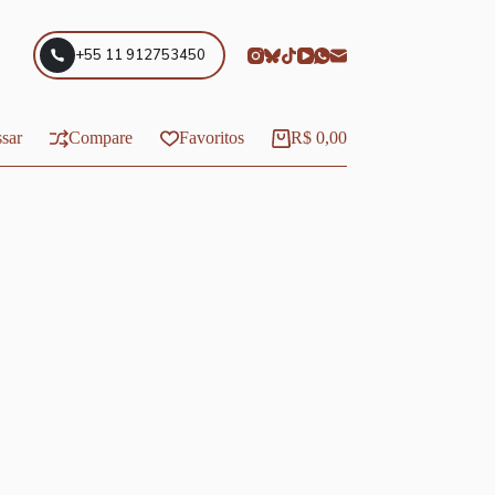
+55 11 912753450
sar
Compare
Favoritos
R$
0,00
Carrinho