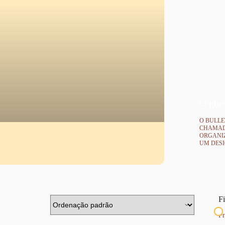
O que 
O BULL
CHAMAD
ORGANI
UM DESI
Fi
Pr