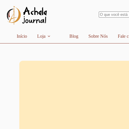
Pular
para
o
conteúdo
Sem
resultados
Início
Loja
Blog
Sobre Nós
Fale 