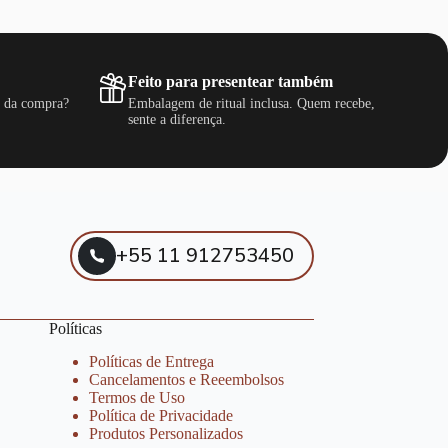
Feito para presentear também
s da compra?
Embalagem de ritual inclusa. Quem recebe,
sente a diferença.
+55 11 912753450
Políticas
Políticas de Entrega
Cancelamentos e Reeembolsos
Termos de Uso
Política de Privacidade
Produtos Personalizados