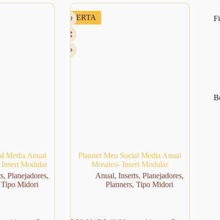
OFERTA
Fi
Be
al Media Anual
Planner Meu Social Media Anual
 Insert Modular
Mosaico- Insert Modular
ts
,
Planejadores
,
Anual
,
Inserts
,
Planejadores
,
,
Tipo Midori
Planners
,
Tipo Midori
Este