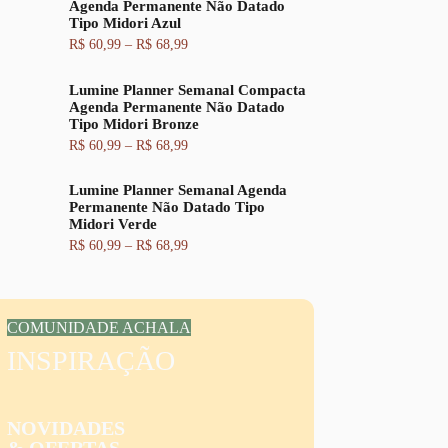
Agenda Permanente Não Datado
a
i
l
Tipo Midori Azul
d
n
é
e
a
:
F
R$
60,99
–
R$
68,99
p
l
R
a
r
e
$
i
e
Lumine Planner Semanal Compacta
r
x
ç
a
6
Agenda Permanente Não Datado
a
o
:
2
Tipo Midori Bronze
d
:
R
,
e
F
R$
60,99
–
R$
68,99
R
$
9
p
a
$
9
r
i
6
.
e
Lumine Planner Semanal Agenda
x
6
7
ç
Permanente Não Datado Tipo
a
0
,
o
Midori Verde
d
,
9
:
e
F
R$
60,99
–
R$
68,99
9
9
R
p
a
9
.
$
r
i
a
e
x
t
6
ç
a
r
0
o
d
a
COMUNIDADE ACHALA
,
:
e
v
9
R
INSPIRAÇÃO
p
é
9
$
r
s
a
e
R
t
6
ç
$
r
0
o
NOVIDADES
a
,
:
6
v
& OFERTAS