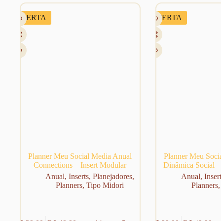
OFERTA
OFERTA
Planner Meu Social Media Anual
Planner Meu Soci
Connections – Insert Modular
Dinâmica Social –
Anual
,
Inserts
,
Planejadores
,
Anual
,
Inser
Planners
,
Tipo Midori
Planners
Este
Este