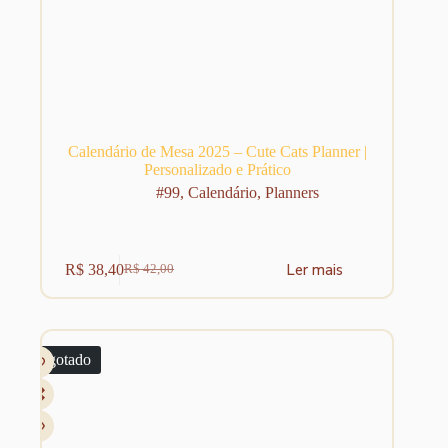
Calendário de Mesa 2025 – Cute Cats Planner |
Personalizado e Prático
#99
,
Calendário
,
Planners
Ler mais
R$
38,40
R$
42,00
O
O
preço
preço
original
atual
era:
é:
R$ 42,00.
R$ 38,40.
Esgotado