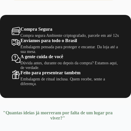
várias
variantes.
As
opções
podem
Compra Segura
ser
escolhidas
Compra segura Ambiente criptografado, parcele em até 12x
na
Enviamos para todo o Brasil
página
Embalagem pensada para proteger e encantar. Da loja até a
do
sua mesa.
produto
A gente cuida de você
Dúvida antes, durante ou depois da compra? Estamos aqui,
de verdade.
Feito para presentear também
Embalagem de ritual inclusa. Quem recebe, sente a
diferença.
"Quantas ideias já morreram por falta de um lugar pra
viver?"