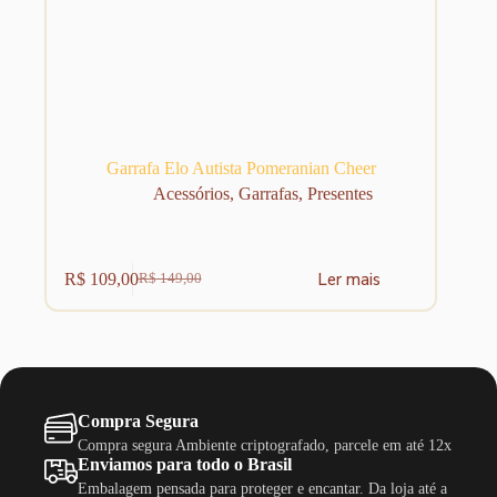
Garrafa Elo Autista Pomeranian Cheer
Acessórios
,
Garrafas
,
Presentes
Ler mais
R$
109,00
R$
149,00
O
O
preço
preço
original
atual
era:
é:
R$ 149,00.
R$ 109,00.
Compra Segura
Compra segura Ambiente criptografado, parcele em até 12x
Enviamos para todo o Brasil
Embalagem pensada para proteger e encantar. Da loja até a