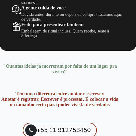
sua mesa.
A gente cuida de você
Dúvida antes, durante ou depois da compra? Estamos aqui,
de verdade.
Feito para presentear também
Embalagem de ritual inclusa. Quem recebe, sente a
diferença.
"Quantas ideias já morreram por falta de um lugar pra
viver?"
Tem uma diferença entre anotar e escrever.
Anotar é registrar. Escrever é processar. É colocar a vida
no tamanho certo para poder vivê-la de verdade.
+55 11 912753450