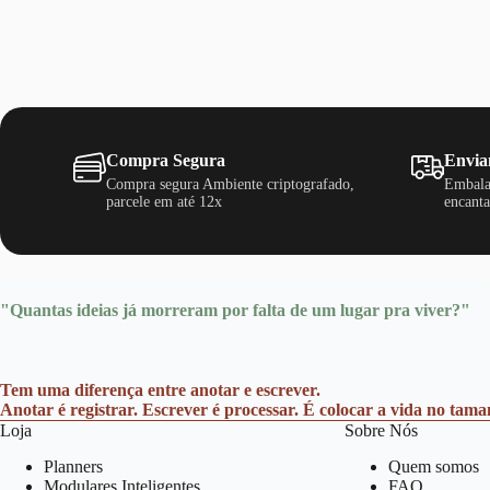
Compra Segura
Envia
Compra segura Ambiente criptografado,
Embala
parcele em até 12x
encanta
"Quantas ideias já morreram por falta de um lugar pra viver?"
Tem uma diferença entre anotar e escrever.
Anotar é registrar. Escrever é processar. É colocar a vida no tam
Loja
Sobre Nós
Planners
Quem somos
Modulares Inteligentes
FAQ