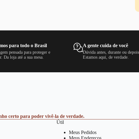
mos para todo o Brasil
A gente cuida de você
gem pensada para proteger e
Dúvida antes, durante ou depoi
r. Da loja até a sua mesa.
Estamos aqui, de verdade.
anho certo para poder vivê-la de verdade.
Útil
Meus Pedidos
Meus Endereços