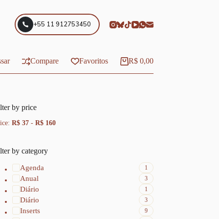
+55 11 912753450
sar
Compare
Favoritos
R$
0,00
Carrinho
lter by price
ice:
R$ 37
-
R$ 160
lter by category
Agenda
1
Anual
3
Diário
1
Diário
3
Inserts
9