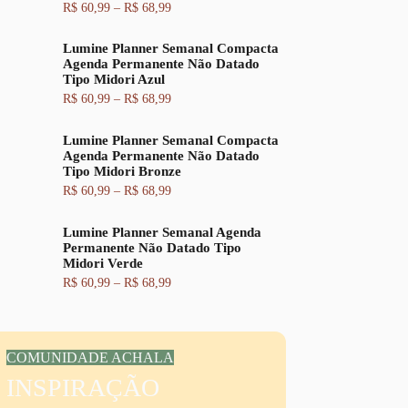
F
R$
60,99
–
R$
68,99
o
a
a
r
t
i
i
u
Lumine Planner Semanal Compacta
x
g
a
Agenda Permanente Não Datado
a
i
l
Tipo Midori Azul
d
n
é
e
a
:
F
R$
60,99
–
R$
68,99
p
l
R
a
r
e
$
i
e
Lumine Planner Semanal Compacta
r
x
ç
a
6
Agenda Permanente Não Datado
a
o
:
2
Tipo Midori Bronze
d
:
R
,
e
F
R$
60,99
–
R$
68,99
R
$
9
p
a
$
9
r
i
6
.
e
Lumine Planner Semanal Agenda
x
6
7
ç
Permanente Não Datado Tipo
a
0
,
o
Midori Verde
d
,
9
:
e
F
R$
60,99
–
R$
68,99
9
9
R
p
a
9
.
$
r
i
a
e
x
t
6
ç
a
r
0
o
d
a
COMUNIDADE ACHALA
,
:
e
v
9
R
INSPIRAÇÃO
p
é
9
$
r
s
a