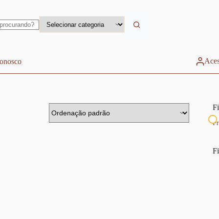
Aces
conosco
Fi
Pr
Fi