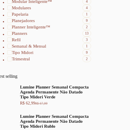
Modular Inteligente™
4
Modulares
4
Papelaria
1
Planejadores
9
Planner Inteligente™
2
Planners
13
Refil
3
Semanal & Mensal
1
Tipo Midori
9
Trimestral
2
st selling
Lumine Planner Semanal Compacta
Agenda Permanente Não Datado
Tipo Midori Verde
R$
62,99
R$
67,99
O
O
p
p
r
r
Lumine Planner Semanal Compacta
e
e
Agenda Permanente Não Datado
ç
ç
Tipo Midori Rublo
o
o