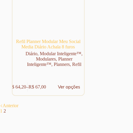
Refil Planner Modular Meu Social
Media Diário Achala 8 furos
Diário
,
Modular Inteligente™
,
Modulares
,
Planner
Inteligente™
,
Planners
,
Refil
Este
Ver opções
R$
64,20
–
R$
67,00
produto
Faixa
tem
de
várias
preço:
variantes.
R$ 64,20
Anterior
As
através
1
2
opções
R$ 67,00
podem
ser
escolhidas