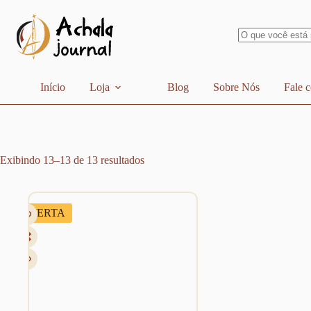
Pular
para
o
conteúdo
Sem
resultados
Início
Loja
Blog
Sobre Nós
Fale 
Exibindo 13–13 de 13 resultados
OFERTA