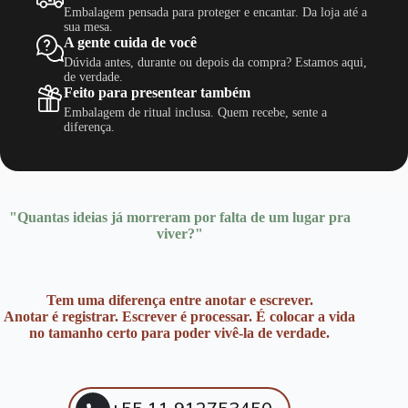
Embalagem pensada para proteger e encantar. Da loja até a
sua mesa.
A gente cuida de você
Dúvida antes, durante ou depois da compra? Estamos aqui,
de verdade.
Feito para presentear também
Embalagem de ritual inclusa. Quem recebe, sente a
diferença.
"Quantas ideias já morreram por falta de um lugar pra
viver?"
Tem uma diferença entre anotar e escrever.
Anotar é registrar. Escrever é processar. É colocar a vida
no tamanho certo para poder vivê-la de verdade.