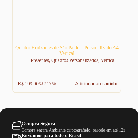
Quadro Horizontes de São Paulo – Personalizado A4
Vertical
Presentes
,
Quadros Personalizados
,
Vertical
Adicionar ao carrinho
R$
199,90
R$
269,80
O
O
preço
preço
original
atual
era:
é:
R$ 269,80.
R$ 199,90.
Compra Segura
Compra segura Ambiente criptografado, parcele em até 12x
Enviamos para todo o Brasil