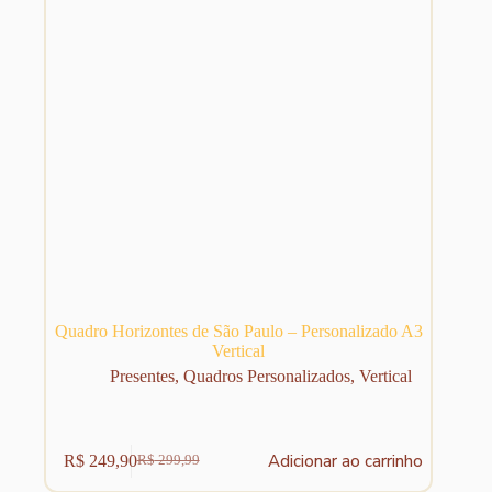
Quadro Horizontes de São Paulo – Personalizado A3
Vertical
Presentes
,
Quadros Personalizados
,
Vertical
Adicionar ao carrinho
R$
249,90
R$
299,99
O
O
preço
preço