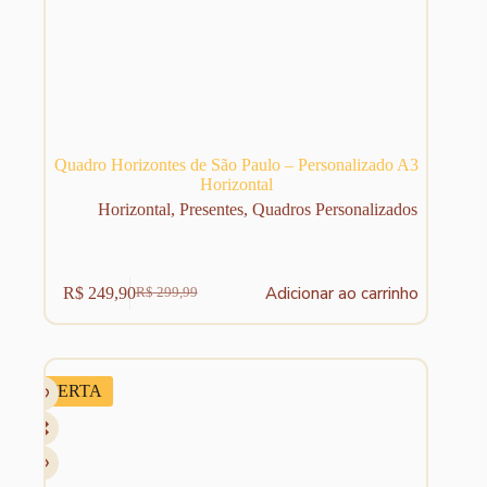
Quadro Horizontes de São Paulo – Personalizado A3
Horizontal
Horizontal
,
Presentes
,
Quadros Personalizados
Adicionar ao carrinho
R$
249,90
R$
299,99
O
O
preço
preço
original
atual
era:
é:
R$ 299,99.
R$ 249,90.
OFERTA