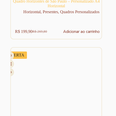
Quadro Horizontes de São Paulo – Personalizado A4
Horizontal
Horizontal
,
Presentes
,
Quadros Personalizados
Adicionar ao carrinho
R$
199,90
R$
269,80
O
O
preço
preço
original
atual
era:
é:
R$ 269,80.
R$ 199,90.
OFERTA