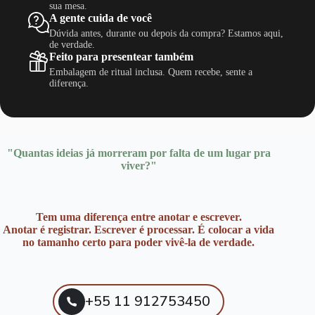
sua mesa.
A gente cuida de você
Dúvida antes, durante ou depois da compra? Estamos aqui,
de verdade.
Feito para presentear também
Embalagem de ritual inclusa. Quem recebe, sente a
diferença.
"Quantas ideias já morreram por falta de um lugar pra
viver?"
Tem uma diferença entre anotar e escrever.
Anotar é registrar. Escrever é processar. É colocar a vida
no tamanho certo para poder vivê-la de verdade.
+55 11 912753450