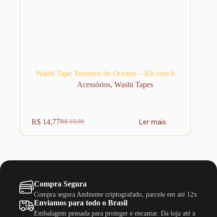
Washi Tape Tesouros do Oceano – Kit com 6
Acessórios
,
Washi Tapes
Ler mais
R$
14,77
R$
19,99
O
O
preço
preço
original
atual
era:
é:
R$ 19,99.
R$ 14,77.
Compra Segura
Compra segura Ambiente criptografado, parcele em até 12x
Enviamos para todo o Brasil
Embalagem pensada para proteger e encantar. Da loja até a