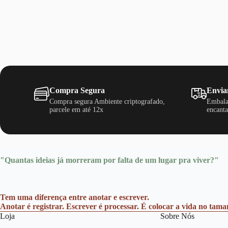
Compra Segura
Envia
Compra segura Ambiente criptografado,
Embala
parcele em até 12x
encanta
"Quantas ideias já morreram por falta de um lugar pra viver?"
Tem uma diferença entre anotar e escrever.
Anotar é registrar. Escrever é processar. É colocar a vida no tam
Loja
Sobre Nós