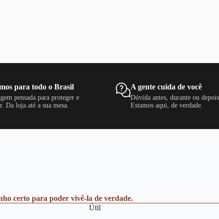
mos para todo o Brasil
A gente cuida de você
gem pensada para proteger e
Dúvida antes, durante ou depoi
r. Da loja até a sua mesa.
Estamos aqui, de verdade.
anho certo para poder vivê-la de verdade.
Útil