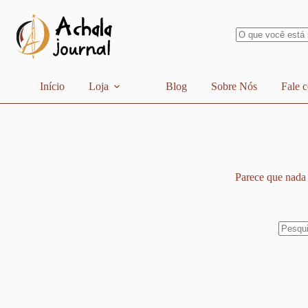
Pular
para
o
conteúdo
Sem
resultados
Início
Loja
Blog
Sobre Nós
Fale 
Parece que nada 
Sem
resulta