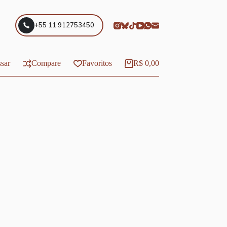
+55 11 912753450
sar
Compare
Favoritos
R$
0,00
Carrinho