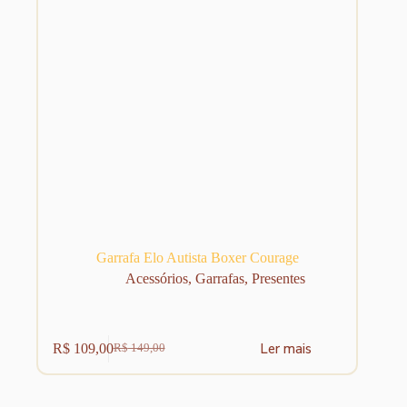
Garrafa Elo Autista Boxer Courage
Acessórios
,
Garrafas
,
Presentes
Ler mais
R$
109,00
R$
149,00
O
O
preço
preço
original
atual
era:
é: