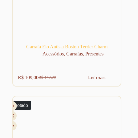
Garrafa Elo Autista Boston Terrier Charm
Acessórios
,
Garrafas
,
Presentes
Ler mais
R$
109,00
R$
149,00
O
O
preço
preço
original
atual
era:
é:
R$ 149,00.
R$ 109,00.
Esgotado