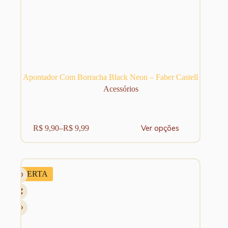
Apontador Com Borracha Black Neon – Faber Castell
Acessórios
Este
Ver opções
R$
9,90
–
R$
9,99
produto
Faixa
tem
de
várias
preço:
variantes.
R$ 9,90
As
através
OFERTA
opções
R$ 9,99
podem
ser
escolhidas
na
página