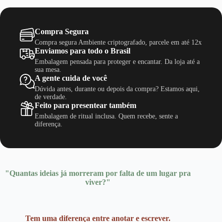
As
através
opções
R$ 9,99
podem
Compra Segura
ser
escolhidas
Compra segura Ambiente criptografado, parcele em até 12x
na
Enviamos para todo o Brasil
página
Embalagem pensada para proteger e encantar. Da loja até a
do
sua mesa.
produto
A gente cuida de você
Dúvida antes, durante ou depois da compra? Estamos aqui,
de verdade.
Feito para presentear também
Embalagem de ritual inclusa. Quem recebe, sente a
diferença.
"Quantas ideias já morreram por falta de um lugar pra
viver?"
Tem uma diferença entre anotar e escrever.