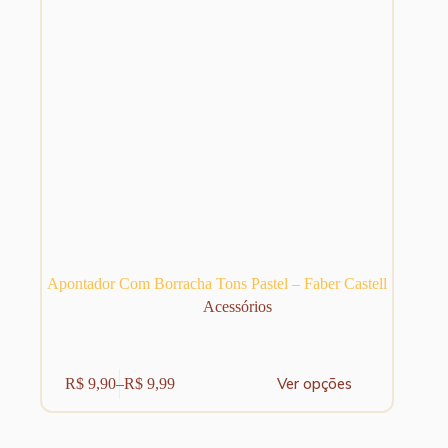
do
produto
Apontador Com Borracha Tons Pastel – Faber Castell
Acessórios
Este
Ver opções
R$
9,90
–
R$
9,99
produto
Faixa
tem
de
várias
preço:
variantes.
R$ 9,90